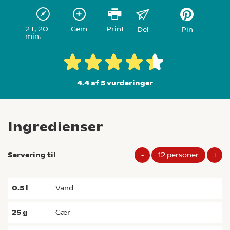
2 t, 20
Gem
Print
Del
Pin
min.
4.4 af 5
vurderinger
Ingredienser
Servering til
-
12
personer
+
0.5
l
vand
25
g
gær