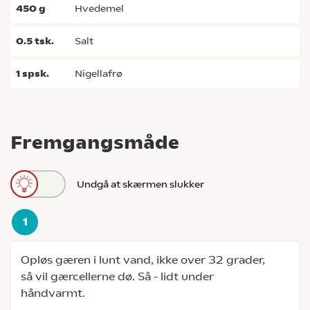
450
g
hvedemel
0.5
tsk.
salt
1
spsk.
Nigellafrø
Fremgangsmåde
Undgå at skærmen slukker
Opløs gæren i lunt vand, ikke over 32 grader,
så vil gærcellerne dø. Så - lidt under
håndvarmt.