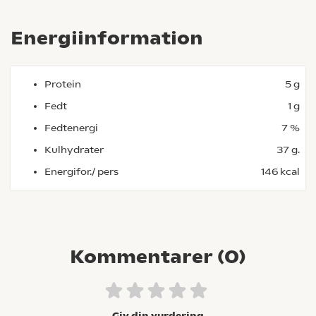
Energiinformation
Protein
5 g
Fedt
1 g
Fedtenergi
7 %
Kulhydrater
37 g.
Energifor./ pers
146 kcal
Kommentarer (
0
)
Giv din vurdering