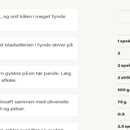
 og snit kålen i meget tynde
1
spsk
t bladsellerien i tynde skiver på
2
2
sps
em gyldne på en tør pande. Læg
2
stil
m afkøle.
100
g
insaft sammen med olivenolie
75
g
lt og peber.
0.5
2.5
sp