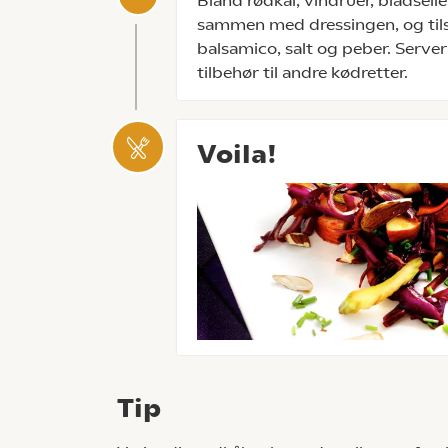
Bland rødkål, vindruer, bladsell
sammen med dressingen, og tils
balsamico, salt og peber. Server
tilbehør til andre kødretter.
Voila!
Tip