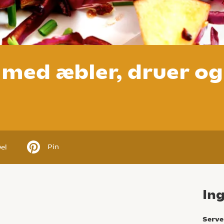
 med æbler, druer og
Pin
el
In
Serve