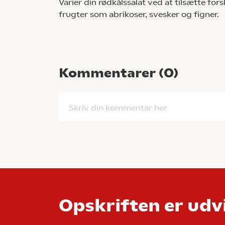
Varier din rødkålssalat ved at tilsætte fors
frugter som abrikoser, svesker og figner.
Kommentarer (
0
)
Skriv din kommentar her
Opskriften er udvi