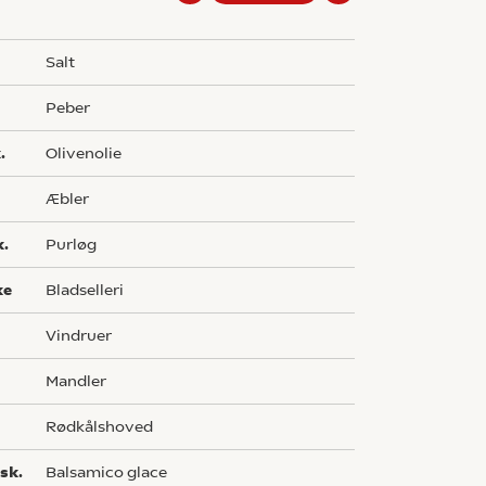
salt
peber
.
olivenolie
æbler
k.
purløg
ke
bladselleri
vindruer
mandler
rødkålshoved
sk.
balsamico glace