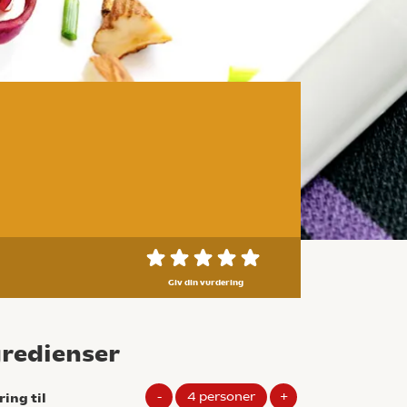
Giv din vurdering
gredienser
-
4
personer
+
ring til