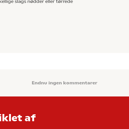
kellige slags nødder eller tørrede
Endnu ingen kommentarer
klet af