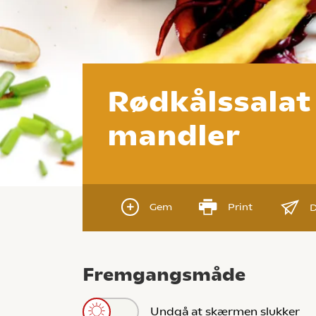
Rødkålssalat
mandler
Gem
Print
D
Fremgangsmåde
Undgå at skærmen slukker