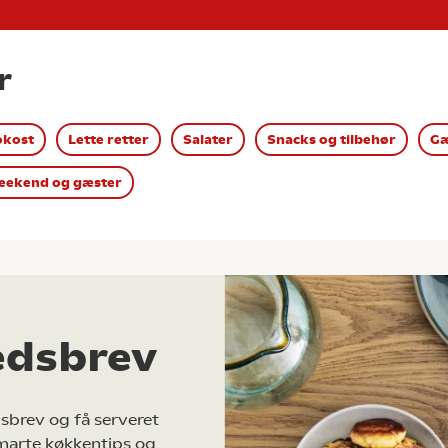
r
okost
Lette retter
Salater
Snacks og tilbehør
Gæ
ekend og gæster
edsbrev
sbrev og få serveret
marte køkkentips og