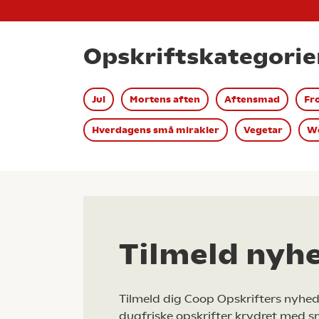
Opskriftskategorie
Jul
Mortens aften
Aftensmad
Fr
Hverdagens små mirakler
Vegetar
We
Tilmeld nyh
Tilmeld dig Coop Opskrifters nyhed
dugfriske opskrifter krydret med s