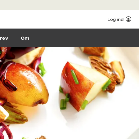
Log ind
rev
Om