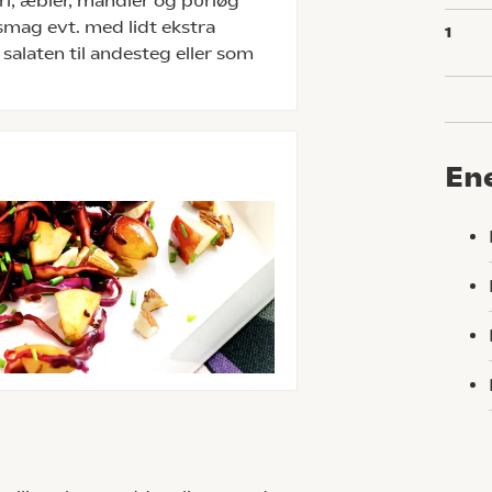
eri, æbler, mandler og purløg
mag evt. med lidt ekstra
1
 salaten til andesteg eller som
En