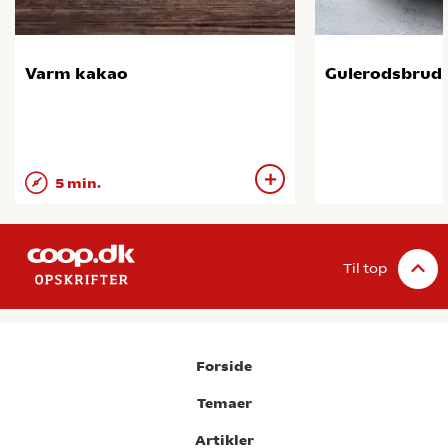
Varm kakao
Gulerodsbrud
5 min.
Til top
Forside
Temaer
Artikler