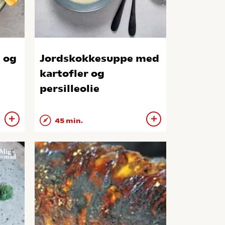
 og
Jordskokkesuppe med
kartofler og
persilleolie
45 min.