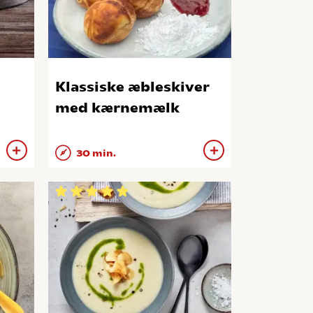
Klassiske æbleskiver
med kærnemælk
30 min.