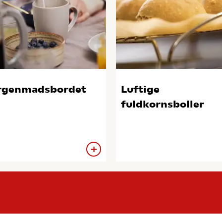
rgenmadsbordet
Luftige
fuldkornsboller