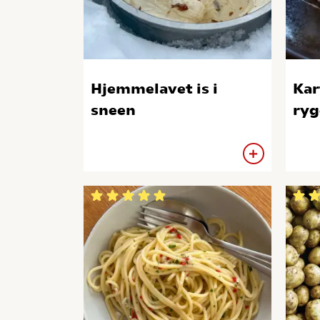
Hjemmelavet is i
Kar
sneen
ryg