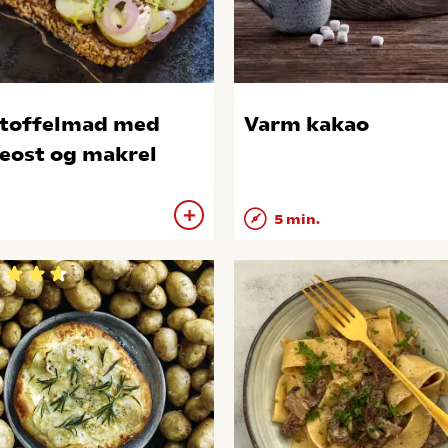
toffelmad med
Varm kakao
eost og makrel
5 min.