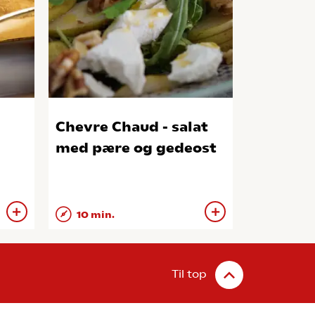
Chevre Chaud - salat
med pære og gedeost
10 min.
Til top