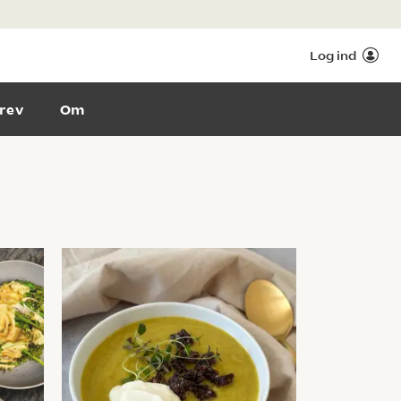
Log ind
rev
Om