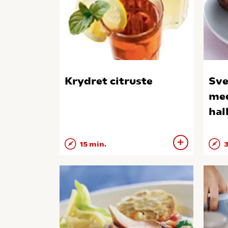
Krydret citruste
Sve
med
hal
15 min.
3