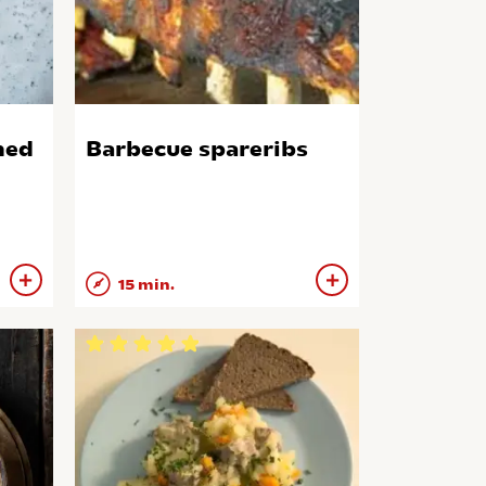
med
Barbecue spareribs
15 min.