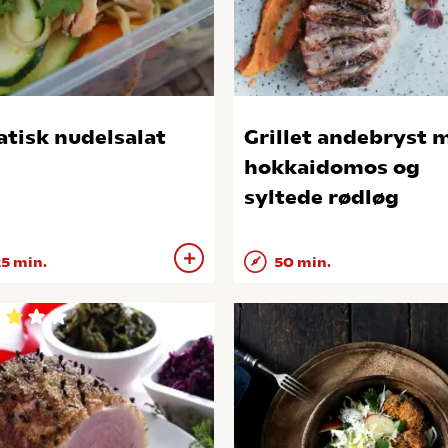
atisk nudelsalat
Grillet andebryst 
hokkaidomos og
syltede rødløg
5 min.
50 min.