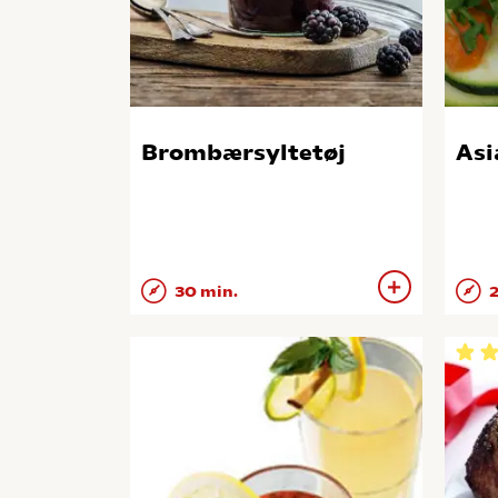
Brombærsyltetøj
Asi
30 min.
2