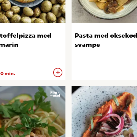
toffelpizza med
Pasta med oksekød
marin
svampe
0 min.