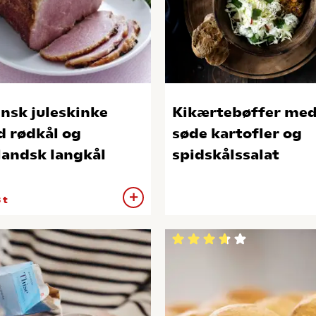
nsk juleskinke
Kikærtebøffer me
 rødkål og
søde kartofler og
landsk langkål
spidskålssalat
 t