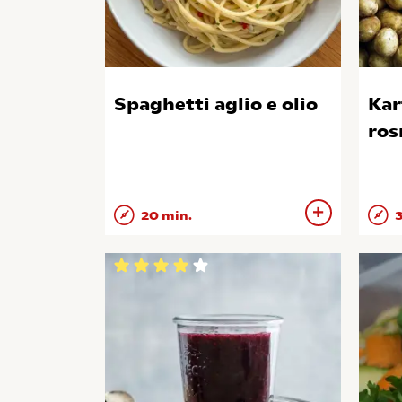
Spaghetti aglio e olio
Kar
ros
20 min.
3