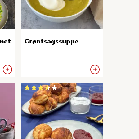
net
Grøntsagssuppe