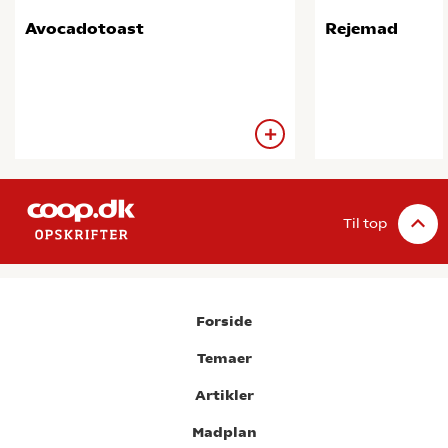
Avocadotoast
Rejemad
Til top
Forside
Temaer
Artikler
Madplan