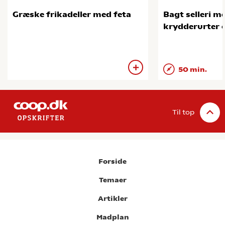
Græske frikadeller med feta
Bagt selleri me
krydderurter 
50 min.
Til top
Forside
Temaer
Artikler
Madplan