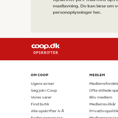
madlavning. Du kan læse om v
personoplysninger her.
.
OM COOP
MEDLEM
Ugens aviser
Medlemsfordel
Søg job i Coop
Ofte stillede s
Vores varer
Bliv medlem
Find butik
Medlemsvilkår
Alle opskrifter A-Å
Privatlivspoliti
Forbrugerservice
Medlemsservic