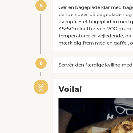
Gør en bageplade klar med bag
panden over på bagepladen og d
ovenpå. Sæt bagepladen med grø
45-50 minutter ved 200 grader. 
temperaturer er vejledende, da d
mærk dig frem med en gaffel, om
Servér den færdige kylling med
Voila!