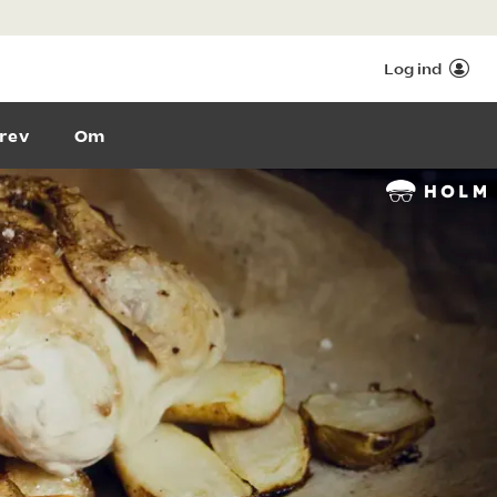
Log ind
rev
Om