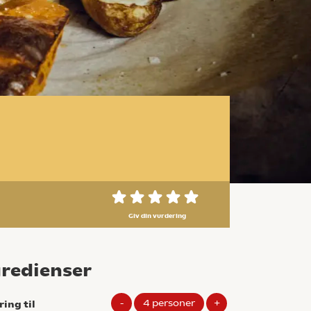
Giv din vurdering
gredienser
-
4
personer
+
ring til