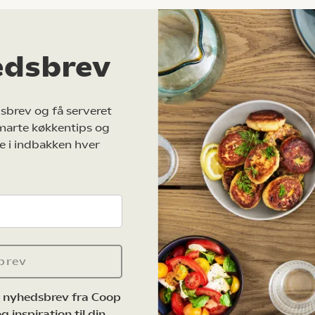
edsbrev
sbrev og få serveret
marte køkkentips og
e i indbakken hver
brev
e nyhedsbrev fra Coop
 inspiration til din