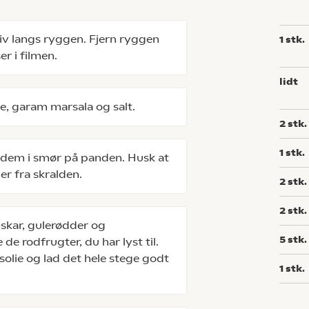
iv langs ryggen. Fjern ryggen
1
stk.
er i filmen.
lidt
e, garam marsala og salt.
2
stk.
1
stk.
 dem i smør på panden. Husk at
er fra skralden.
2
stk.
2
stk.
æskar, gulerødder og
5
stk.
 de rodfrugter, du har lyst til.
olie og lad det hele stege godt
1
stk.