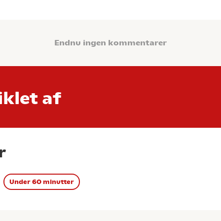
Endnu ingen kommentarer
klet af
r
Under 60 minutter