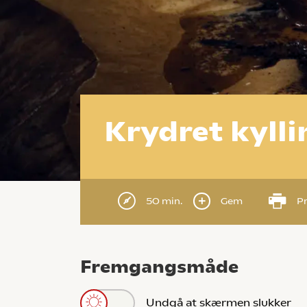
Krydret kyll
50 min.
Gem
Pr
Fremgangsmåde
Undgå at skærmen slukker