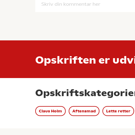
Skriv din kommentar her
Opskriften er udvi
Opskriftskategorie
Claus Holm
Aftensmad
Lette retter