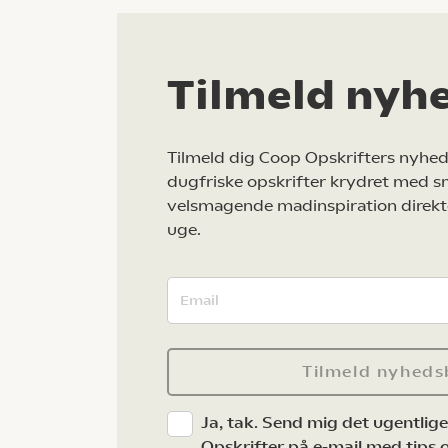
Tilmeld nyh
Tilmeld dig Coop Opskrifters nyhed
dugfriske opskrifter krydret med s
velsmagende madinspiration direkt
uge.
Tilmeld nyheds
Ja, tak. Send mig det ugentlig
Opskrifter på e-mail med tips og