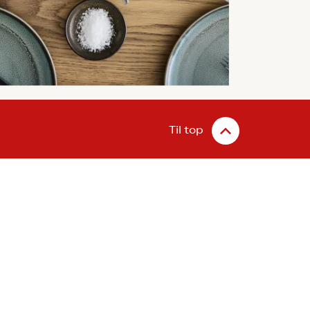
Til top