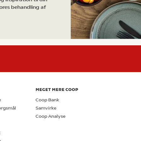
ores behandling af
MEGET MERE COOP
e
Coop Bank
pørgsmål
Samvirke
Coop Analyse
k
e