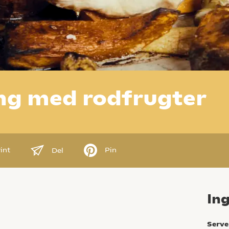
ing med rodfrugter
int
Pin
Del
In
Serve