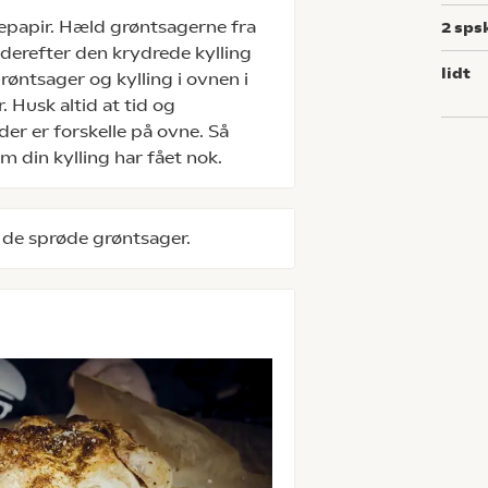
epapir. Hæld grøntsagerne fra
2
sps
erefter den krydrede kylling
lidt
ntsager og kylling i ovnen i
Husk altid at tid og
er er forskelle på ovne. Så
 din kylling har fået nok.
 de sprøde grøntsager.