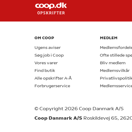
OM COOP
MEDLEM
Ugens aviser
Medlemsfordel
Søg job i Coop
Ofte stillede s
Vores varer
Bliv medlem
Find butik
Medlemsvilkår
Alle opskrifter A-Å
Privatlivspoliti
Forbrugerservice
Medlemsservic
© Copyright 2026 Coop Danmark A/S
Coop Danmark A/S
Roskildevej 65, 262