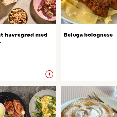
t havregrød med
Beluga bolognese
r