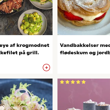
eye af krogmodnet
Vandbakkelser me
kefilet på grill.
flødeskum og jord