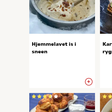
Hjemmelavet is i
Kar
sneen
ryg