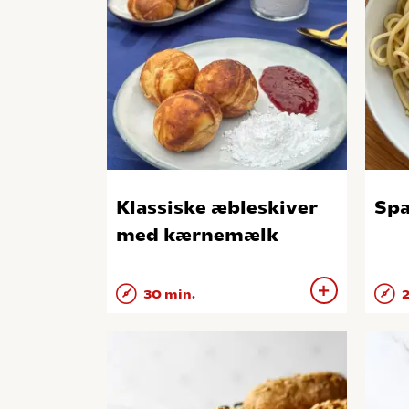
Klassiske æbleskiver
Spa
med kærnemælk
30 min.
2