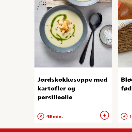
Jordskokkesuppe med
Blø
kartofler og
fød
persilleolie
45 min.
1