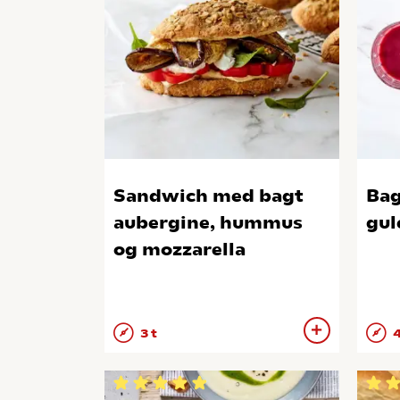
Sandwich med bagt
Bag
aubergine, hummus
gul
og mozzarella
3 t
4