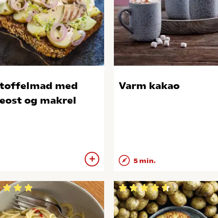
toffelmad med
Varm kakao
eost og makrel
5 min.