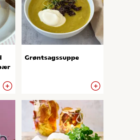
d
Grøntsagssuppe
bær