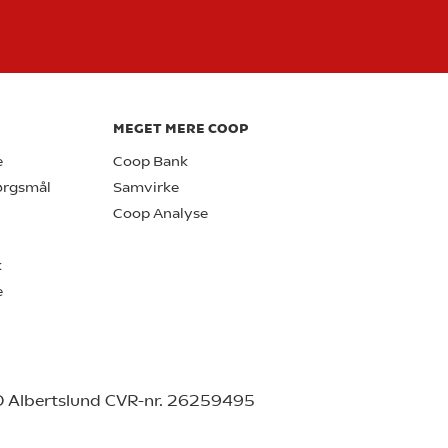
MEGET MERE COOP
e
Coop Bank
pørgsmål
Samvirke
Coop Analyse
k
e
0 Albertslund CVR-nr. 26259495