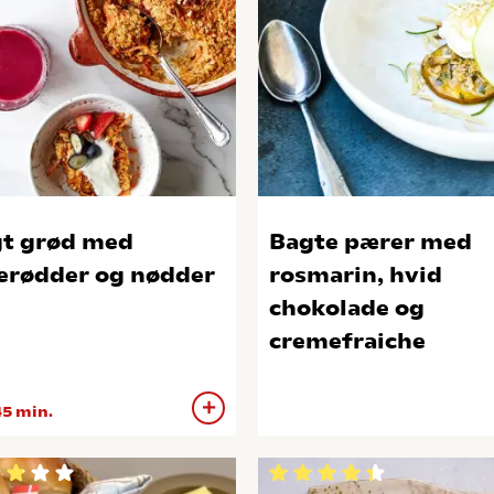
t grød med
Bagte pærer med
erødder og nødder
rosmarin, hvid
chokolade og
cremefraiche
5 min.