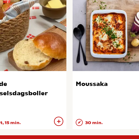
de
Moussaka
selsdagsboller
 t, 15 min.
30 min.