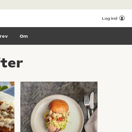
Log ind
rev
Om
fter