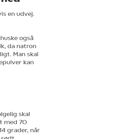
is en udvej.
 huske også
lk, da natron
igt. Man skal
epulver kan
gelig skal
et med 70
4 grader, når
 sødt