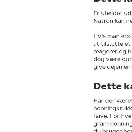
Er uheldet ud
Natron kan ne
Hvis man erst
at tilsætte e
reagerer og h
dog være opm
give dejen en
Dette k
Har der været
honningkrukke
have. For hve
gram honning
du bruger hon