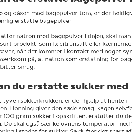
e og dåsen med bagepulver tom, er der heldigv
mlig erstatte bagepulver.
atter natron med bagepulver i dejen, skal man
t surt produkt, som fx citronsaft eller kærnemæ
æver, når det kommer i kontakt med noget syrl
ærksom på, at natron som erstatning for bag
 bitter smag.
an du erstatte sukker med
 tyve i sukkerkrukken, er der hjælp at hente i
n. Honning giver den søde smag, kagen selvføl
r 100 gram sukker i opskriften, erstatter du d
. Du skal også sænke ovnens temperatur med 1
ning i stedet for sukker. Så dufter det snart af