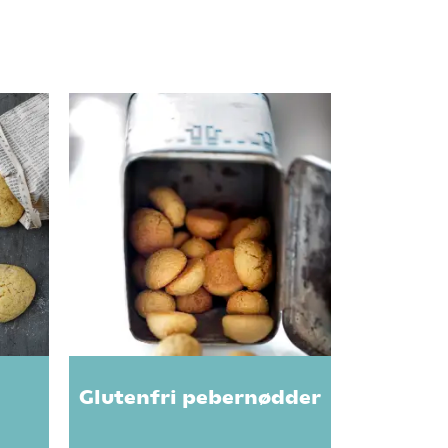
Glutenfri pebernødder