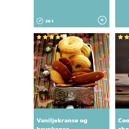
26 t
Vaniljekranse og
Coo