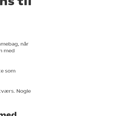
s til
emmebag, når
en med
tte som
 tværs. Nogle
 med