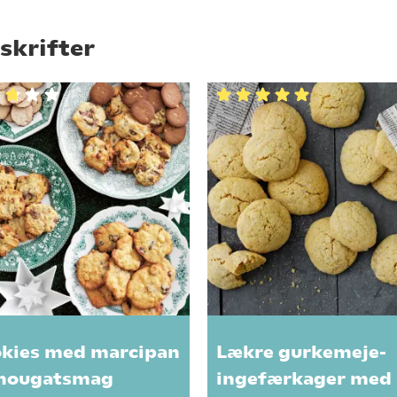
skrifter
kies med marcipan
Lækre gurkemeje-
nougatsmag
ingefærkager med