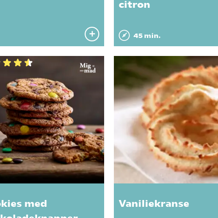
citron
45 min.
kies med
Vaniliekranse