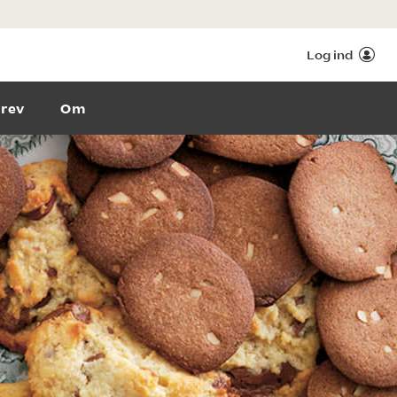
Log ind
rev
Om