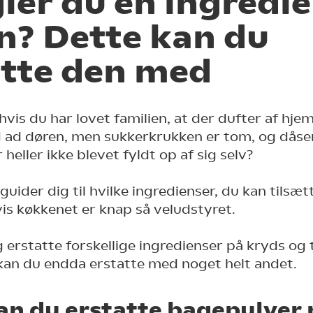
er du en ingredien
n? Dette kan du
atte den med
hvis du har lovet familien, at der dufter af hj
d ad døren, men sukkerkrukken er tom, og dås
heller ikke blevet fyldt op af sig selv?
i guider dig til hvilke ingredienser, du kan tilsæ
vis køkkenet er knap så veludstyret.
 erstatte forskellige ingredienser på kryds og
kan du endda erstatte med noget helt andet.
an du erstatte bagepulver