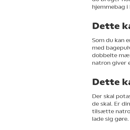
hjemmebag i 
Dette k
Som du kan e
med bagepulve
dobbelte mæn
natron giver 
Dette k
Der skal pota
de skal. Er d
tilsætte natr
lade sig gøre