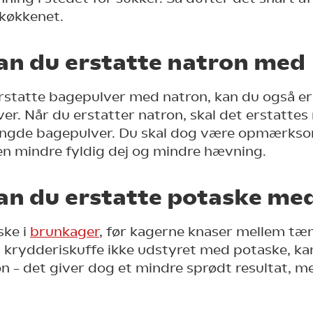
køkkenet.
an du erstatte natron med
rstatte bagepulver med natron, kan du også er
r. Når du erstatter natron, skal det erstatte
gde bagepulver. Du skal dog være opmærksom
en mindre fyldig dej og mindre hævning.
an du erstatte potaske me
ske i
brunkager
, før kagerne knaser mellem tæ
in krydderiskuffe ikke udstyret med potaske, ka
on – det giver dog et mindre sprødt resultat, m
.