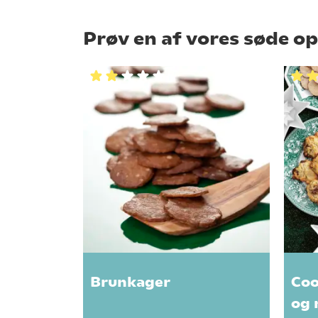
Prøv en af vores søde op
Brunkager
Coo
og 