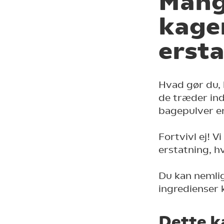
Mangl
kage
erst
Hvad gør du, 
de træder in
bagepulver er 
Fortvivl ej! V
erstatning, h
Du kan nemlig
ingredienser 
Dette k