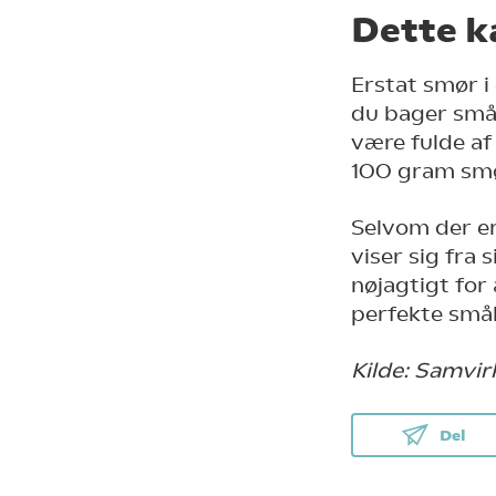
Dette k
Erstat smør i 
du bager små
være fulde af
100 gram smø
Selvom der er
viser sig fra 
nøjagtigt for
perfekte små
Kilde: Samvir
Del