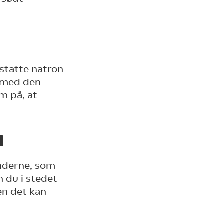
statte natron
s med den
 på, at
d
nderne, som
n du i stedet
en det kan