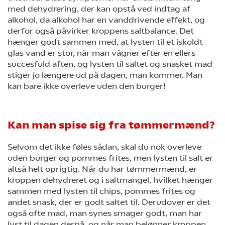
med dehydrering, der kan opstå ved indtag af
alkohol, da alkohol har en vanddrivende effekt, og
derfor også påvirker kroppens saltbalance. Det
hænger godt sammen med, at lysten til et iskoldt
glas vand er stor, når man vågner efter en ellers
succesfuld aften, og lysten til saltet og snasket mad
stiger jo længere ud på dagen, man kommer. Man
kan bare ikke overleve uden den burger!
Kan man spise sig fra tømmermænd?
Selvom det ikke føles sådan, skal du nok overleve
uden burger og pommes frites, men lysten til salt er
altså helt oprigtig. Når du har tømmermænd, er
kroppen dehydreret og i saltmangel, hvilket hænger
sammen med lysten til chips, pommes frites og
andet snask, der er godt saltet til. Derudover er det
også ofte mad, man synes smager godt, man har
lyst til dagen derpå, og når man belønner kroppen