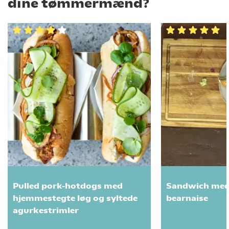
dine tømmermænd?
Pulled pork-hotdogs med
Sandwich med
hjemmestegte løg og syltede
bearnaise
agurkestrimler