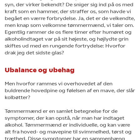
syn, der virker bekendt? De sniger sig ind på os med
kraft som en hammer, der straffer os, som havde vi
begået en værre forbrydelse. Ja, det er de velkendte,
men knap som velkomne tømmermænd, vi taler om.
Egentlig rammer de os flere timer efter humøret og
alkoholindtaget var på sit højeste, og højlydte grin
skiftes ud med en rungende fortrydelse: Hvorfor
drak jeg det sidste glas?
Ubalance og ubehag
Men hvorfor rammes vi overhovedet af den
buldrende hovedpine og følelsen af en mave, der slår
kolbøtter?
Tømmermænd er en samlet betegnelse for de
symptomer, der kan opstå, når man har indtaget
alkohol. Tømmermænd er individuelle, og kan være
alt fra hoved- og mavepine til svimmelhed, tørst og
træthed. Disse symptomer har en sammenhæng