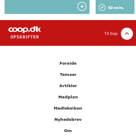
10 min.
Til top
Forside
Temaer
Artikler
Madplan
Madleksikon
Nyhedsbrev
Om