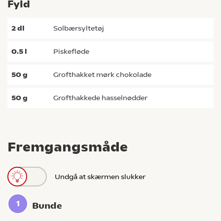
Fyld
2
dl
solbærsyltetøj
0.5
l
piskefløde
50
g
grofthakket mørk chokolade
50
g
grofthakkede hasselnødder
Fremgangsmåde
Undgå at skærmen slukker
Bunde