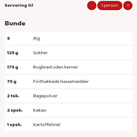
Servering til
-
1
person
+
Bunde
5
æg
125
g
sukker
175
g
rugbrød uden kerner
75
g
finthakkede hasselnødder
2
tsk.
bagepulver
2
spsk.
kakao
1
spsk.
kartoffelmel