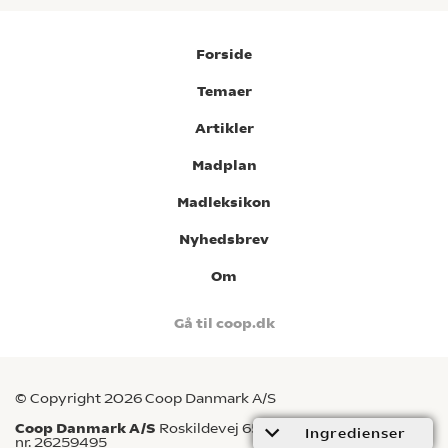
Forside
Temaer
Artikler
Madplan
Madleksikon
Nyhedsbrev
Om
Gå til coop.dk
© Copyright 2026 Coop Danmark A/S
Coop Danmark A/S
Roskildevej 65, 2620 Albertslund CVR-
Ingredienser
nr. 26259495