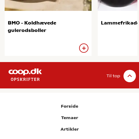
BMO - Koldhævede
Lammefrikadel
gulerodsboller
Til top
Forside
Temaer
Artikler