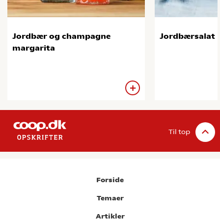
Jordbær og champagne
Jordbærsalat
margarita
Til top
Forside
Temaer
Artikler