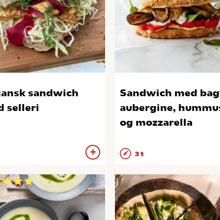
ansk sandwich
Sandwich med bag
 selleri
aubergine, hummu
og mozzarella
3 t