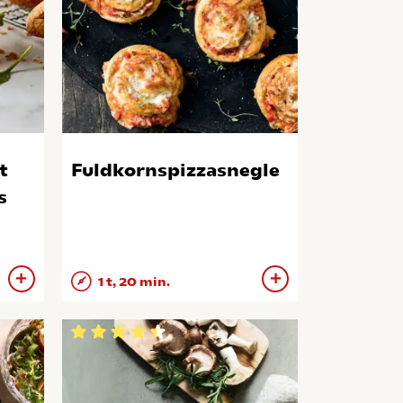
t
Fuldkornspizzasnegle
s
1 t, 20 min.