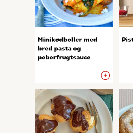
Minikødboller med
Pis
bred pasta og
peberfrugtsauce