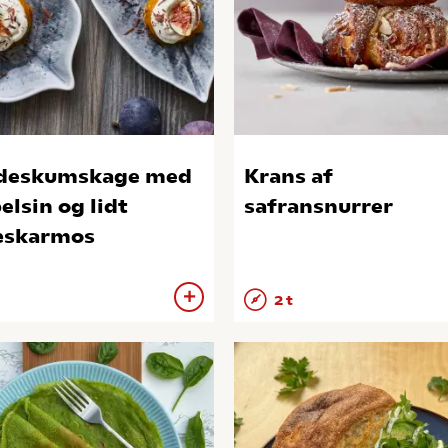
deskumskage med
Krans af
elsin og lidt
safransnurrer
æskarmos
2 t