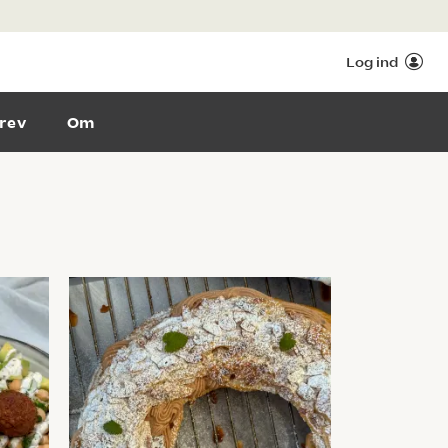
Log ind
rev
Om