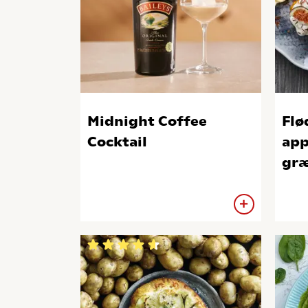
Midnight Coffee
Flø
Cocktail
app
gr