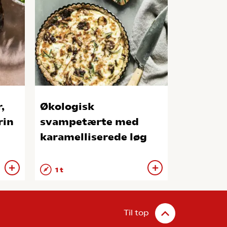
,
Økologisk
rin
svampetærte med
karamelliserede løg
1 t
Til top