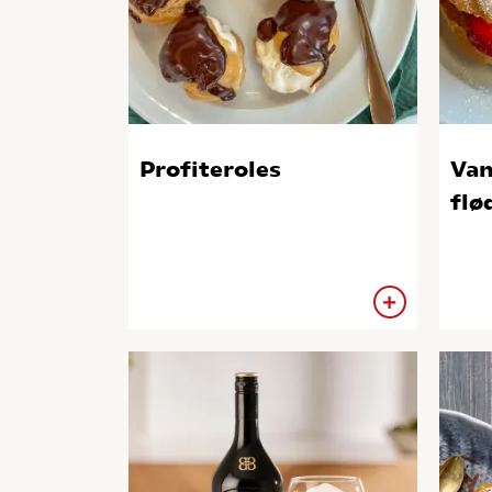
Profiteroles
Van
flø