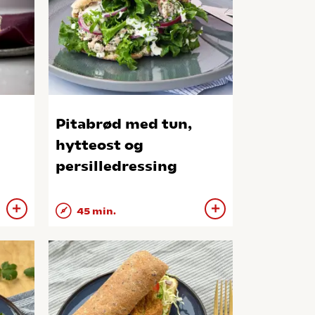
Pitabrød med tun,
hytteost og
persilledressing
45 min.