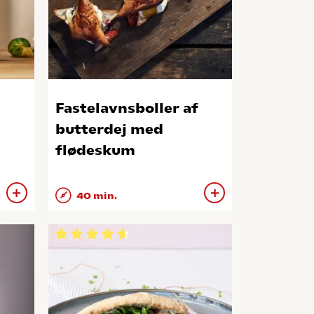
Fastelavnsboller af
butterdej med
flødeskum
40 min.