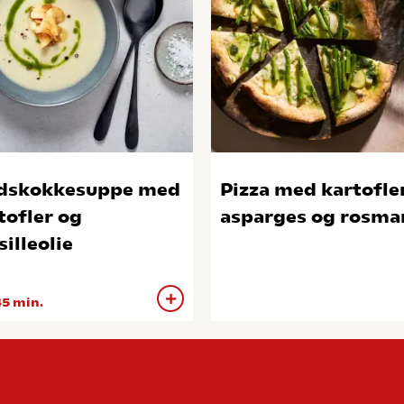
dskokkesuppe med
Pizza med kartofler
tofler og
asparges og rosma
silleolie
5 min.