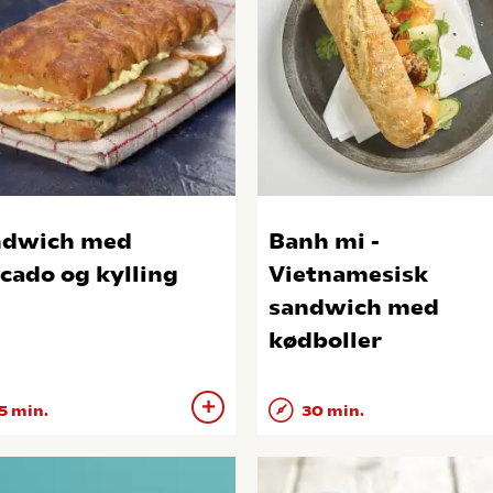
ndwich med
Banh mi -
cado og kylling
Vietnamesisk
sandwich med
kødboller
5 min.
30 min.