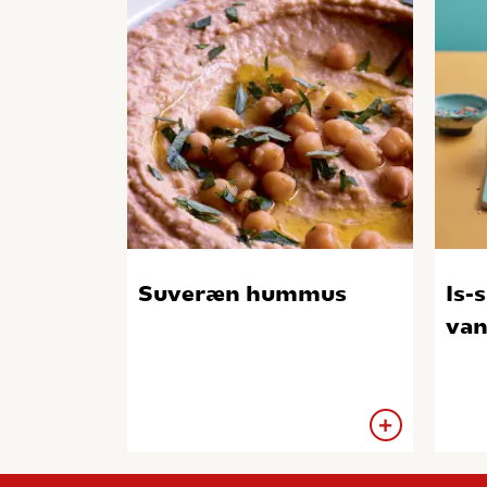
Suveræn hummus
Is-
van