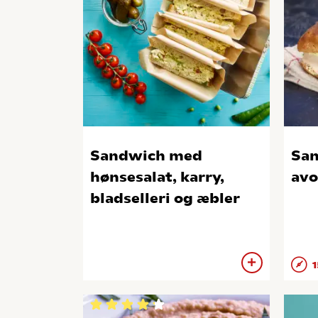
Sandwich med
Sa
hønsesalat, karry,
avo
bladselleri og æbler
1