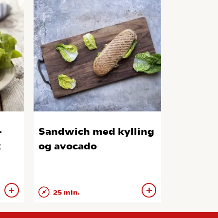
–
Sandwich med kylling
k
og avocado
25 min.