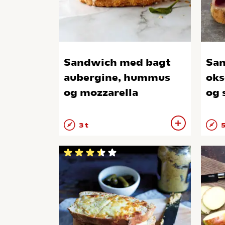
Sandwich med bagt
Sa
aubergine, hummus
oks
og mozzarella
og 
3 t
5