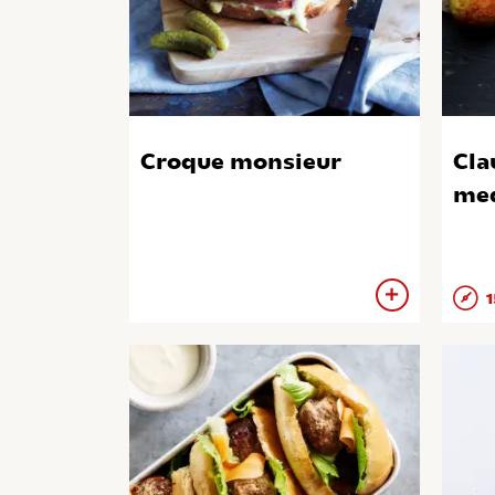
Croque monsieur
Cla
med
1