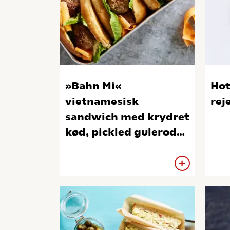
»Bahn Mi«
Hot
vietnamesisk
rej
sandwich med krydret
kød, pickled gulerod
og friske urter