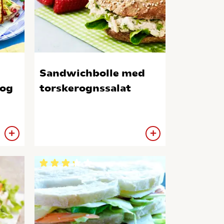
Sandwichbolle med
 og
torskerognssalat