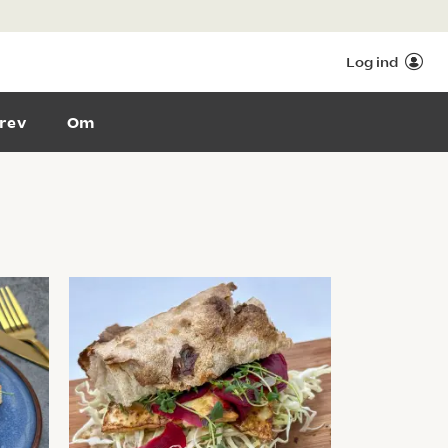
Log ind
rev
Om