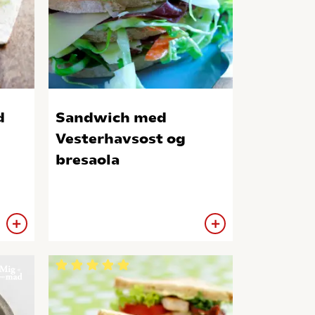
d
Sandwich med
Vesterhavsost og
bresaola