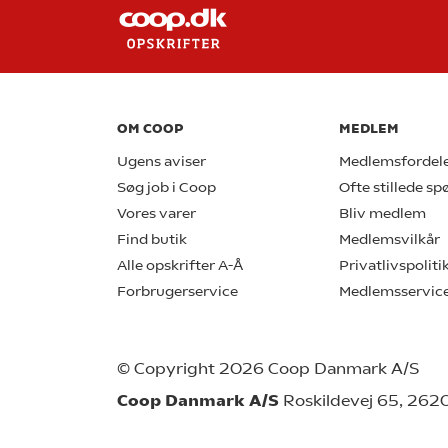
OM COOP
MEDLEM
Ugens aviser
Medlemsfordel
Søg job i Coop
Ofte stillede s
Vores varer
Bliv medlem
Find butik
Medlemsvilkår
Alle opskrifter A-Å
Privatlivspoliti
Forbrugerservice
Medlemsservic
© Copyright 2026 Coop Danmark A/S
Coop Danmark A/S
Roskildevej 65, 262