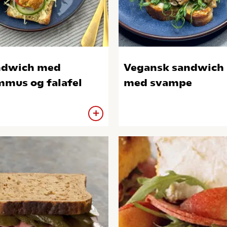
ndwich med
Vegansk sandwich
mus og falafel
med svampe