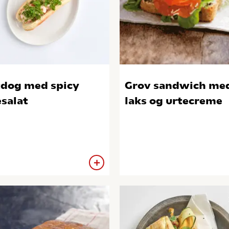
dog med spicy
Grov sandwich me
esalat
laks og urtecreme