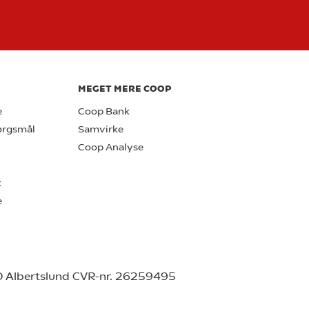
MEGET MERE COOP
e
Coop Bank
pørgsmål
Samvirke
Coop Analyse
k
e
0 Albertslund CVR-nr. 26259495