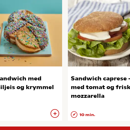
sandwich med
Sandwich caprese 
iljeis og krymmel
med tomat og fris
mozzarella
10 min.