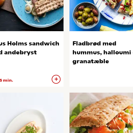
us Holms sandwich
Fladbrød med
 andebryst
hummus, halloumi
granatæble
5 min.