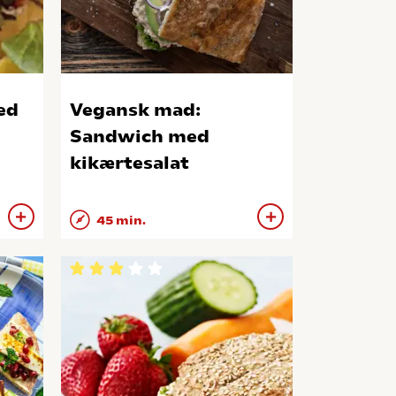
ed
Vegansk mad:
Sandwich med
kikærtesalat
45 min.