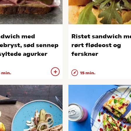
ndwich med
Ristet sandwich m
ebryst, sød sennep
rørt flødeost og
syltede agurker
ferskner
 min.
15 min.