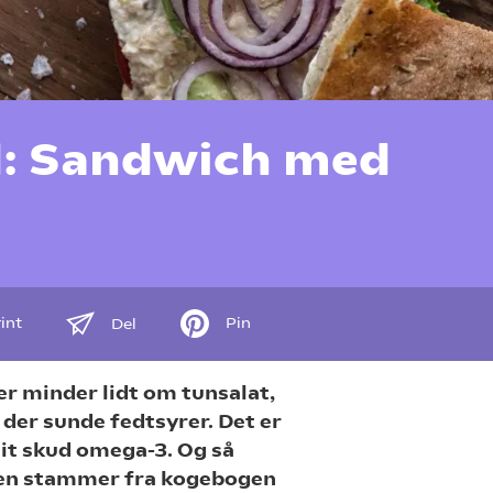
: Sandwich med
int
Pin
Del
der minder lidt om tunsalat,
der sunde fedtsyrer. Det er
it skud omega-3. Og så
ten stammer fra kogebogen