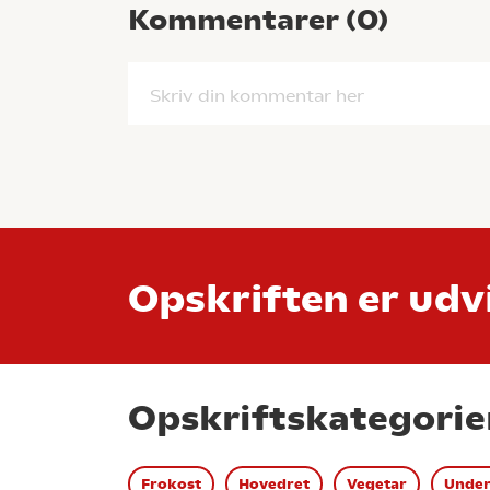
Kommentarer (
0
)
Skriv din kommentar her
Opskriften er udvi
Opskriftskategorie
Frokost
Hovedret
Vegetar
Under