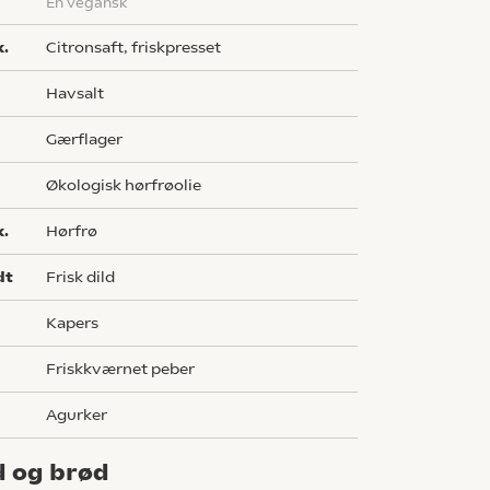
en vegansk
k.
Citronsaft, friskpresset
havsalt
gærflager
økologisk hørfrøolie
k.
hørfrø
dt
Frisk dild
kapers
friskkværnet peber
agurker
d og brød