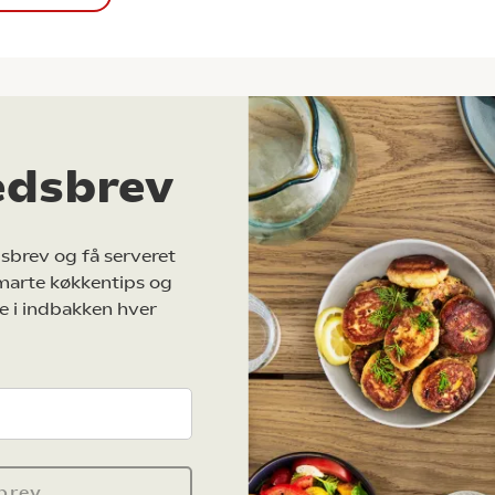
edsbrev
sbrev og få serveret
marte køkkentips og
e i indbakken hver
brev