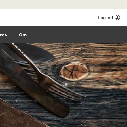
Log ind
rev
Om