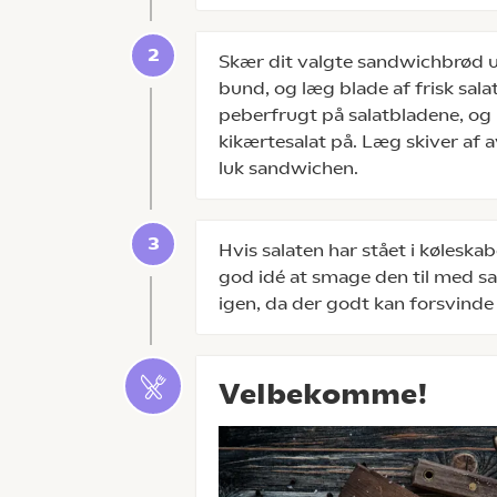
Skær dit valgte sandwichbrød u
bund, og læg blade af frisk sala
peberfrugt på salatbladene, og
kikærtesalat på. Læg skiver af
luk sandwichen.
Hvis salaten har stået i køleska
god idé at smage den til med sal
igen, da der godt kan forsvinde 
Velbekomme!