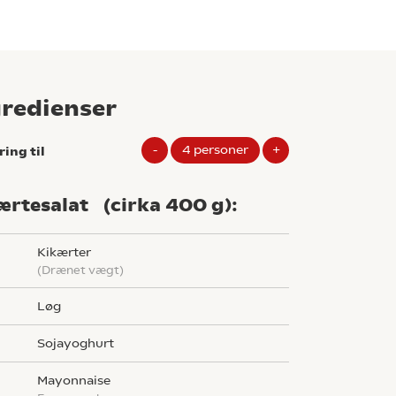
gredienser
-
4
personer
+
ring til
ærtesalat (cirka 400 g):
g
kikærter
(drænet vægt)
løg
sojayoghurt
mayonnaise