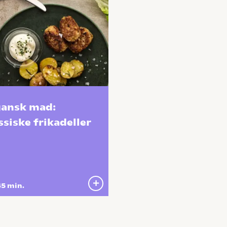
ansk mad:
ssiske frikadeller
5 min.