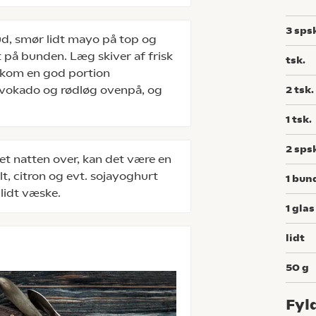
3
sps
d, smør lidt mayo på top og
t på bunden. Læg skiver af frisk
tsk.
 kom en god portion
 avokado og rødløg ovenpå, og
2
tsk.
1
tsk.
2
sps
bet natten over, kan det være en
t, citron og evt. sojayoghurt
1
bun
lidt væske.
1
glas
lidt
50
g
Fyl