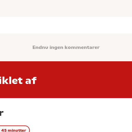
Endnu ingen kommentarer
klet af
r
 45 minutter