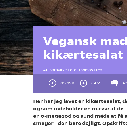
Vegansk mad
kikærtesalat
Af:
Samvirke
Foto:
Thomas Erex
45 min.
Gem
Pr
Her har jeg lavet en kikærtesalat, 
og som indeholder en masse af de 
en o-megagod og sund måde at få s
smager den bare dejligt. Opskrif