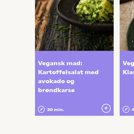
Vegansk mad:
Veg
Kartoffelsalat med
Kla
avokado og
brøndkarse
30 min.
4