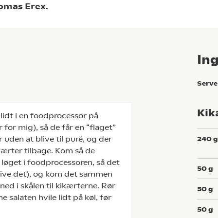
homas Erex.
In
Serve
Kik
lidt i en foodprocessor på
 for mig), så de får en “flaget”
r uden at blive til puré, og der
240
kærter tilbage. Kom så de
d løget i foodprocessoren, så det
50
g
 rive det), og kom det sammen
ned i skålen til kikærterne. Rør
50
g
e salaten hvile lidt på køl, før
50
g