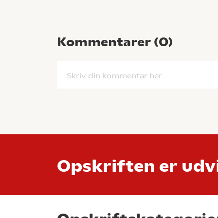
Kommentarer (
0
)
Skriv din kommentar her
Opskriften er udvi