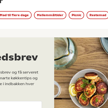
r
Mad til flere dage
Mellemmåltider
Picnic
Restemad
edsbrev
sbrev og få serveret
marte køkkentips og
e i indbakken hver