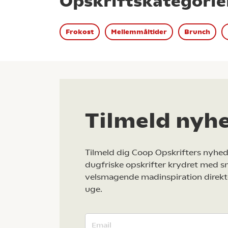
Opskriftskategorie
Frokost
Mellemmåltider
Brunch
Tilmeld nyh
Tilmeld dig Coop Opskrifters nyhed
dugfriske opskrifter krydret med s
velsmagende madinspiration direkt
uge.