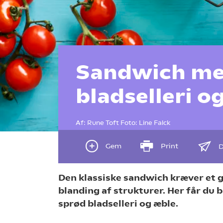
Sandwich med
bladselleri o
Af:
Rune Toft
Foto:
Line Falck
Gem
Print
D
Den klassiske sandwich kræver et g
blanding af strukturer. Her får du 
sprød bladselleri og æble.