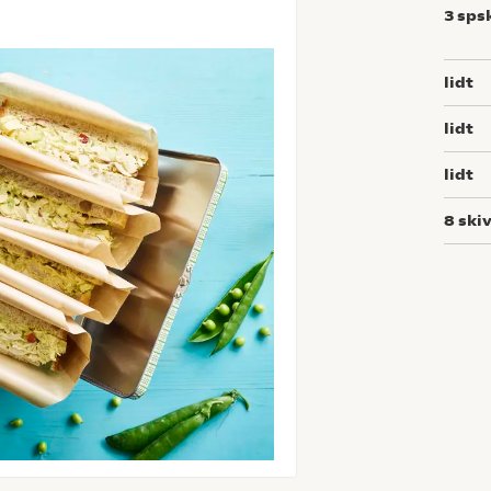
3
sps
lidt
lidt
lidt
8
ski