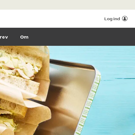
Log ind
rev
Om