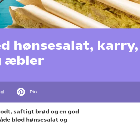
 hønsesalat, karry,
g æbler
Pin
el
odt, saftigt brød og en god
både blød hønsesalat og