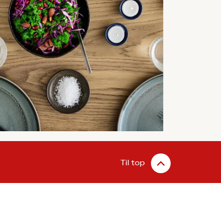
Til top