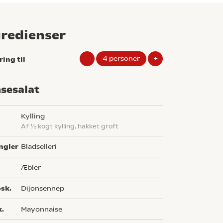
gredienser
-
4
personer
+
ring til
sesalat
kylling
af ½ kogt kylling, hakket groft
ngler
bladselleri
æbler
sk.
dijonsennep
k.
mayonnaise