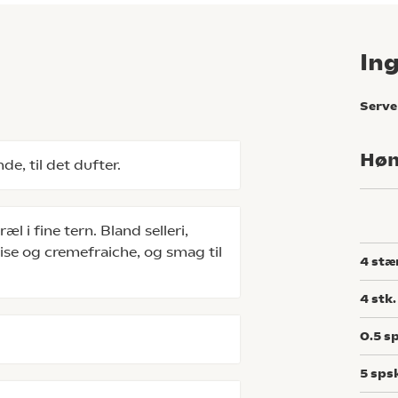
In
Serve
Høn
de, til det dufter.
l i fine tern. Bland selleri,
ise og cremefraiche, og smag til
4
stæ
4
stk.
0.5
sp
5
sps