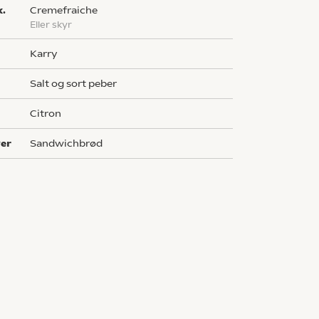
k.
cremefraiche
eller skyr
karry
salt og sort peber
citron
ver
sandwichbrød