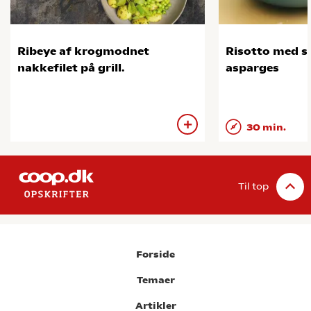
Ribeye af krogmodnet
Risotto med s
nakkefilet på grill.
asparges
30 min.
Til top
Forside
Temaer
Artikler