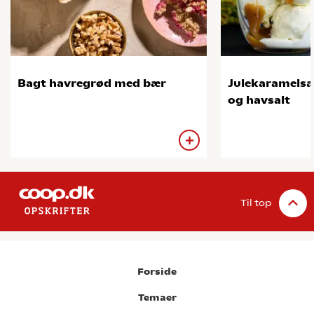
Bagt havregrød med bær
Julekaramelsa
og havsalt
Til top
Forside
Temaer