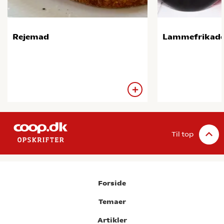
Rejemad
Lammefrikadel
Til top
Forside
Temaer
Artikler