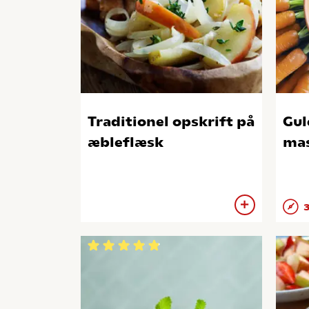
Traditionel opskrift på
Gul
æbleflæsk
mas
3