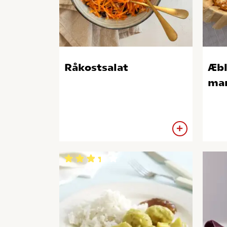
Råkostsalat
Æbl
mar