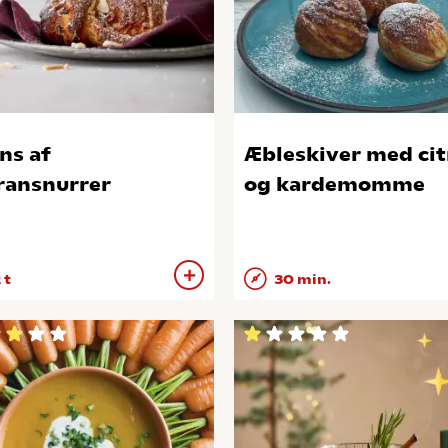
ns af
Æbleskiver med ci
ransnurrer
og kardemomme
 t
30 min.