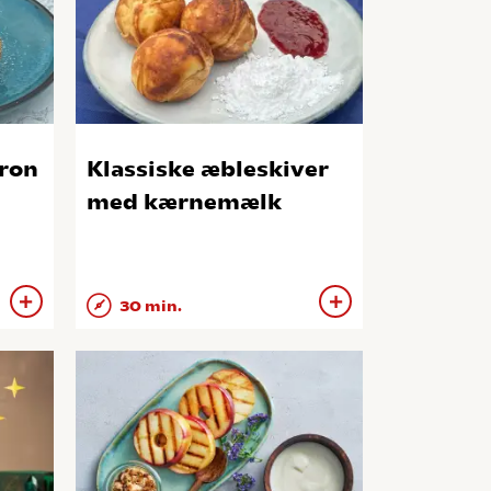
tron
Klassiske æbleskiver
med kærnemælk
30 min.