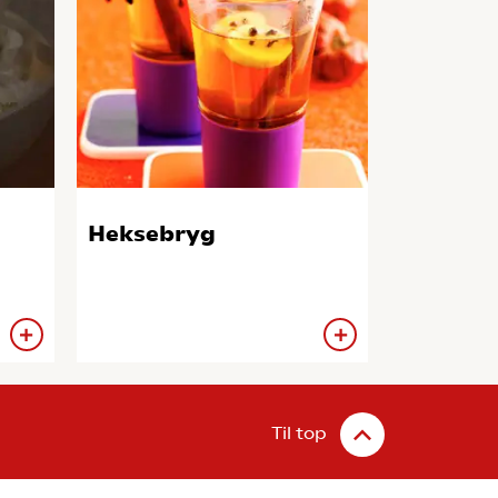
Heksebryg
Til top