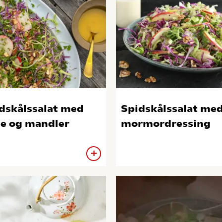
dskålssalat med
Spidskålssalat me
e og mandler
mormordressing