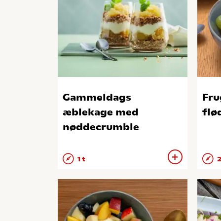
Gammeldags
Fru
æblekage med
flø
nøddecrumble
1 t
2