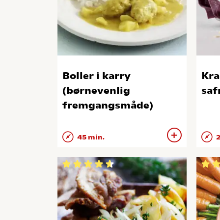
Boller i karry
Kra
(børnevenlig
saf
fremgangsmåde)
45 min.
2