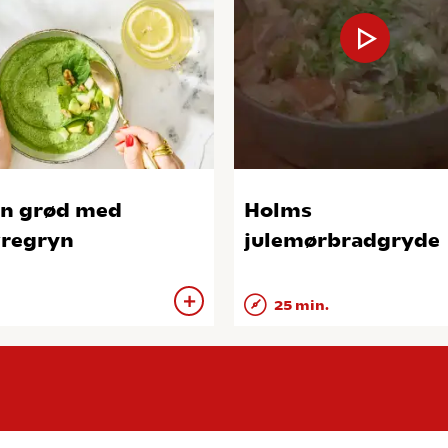
n grød med
Holms
regryn
julemørbradgryde
25 min.