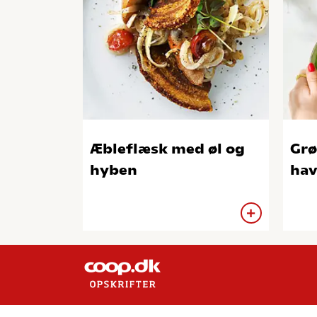
Æbleflæsk med øl og
Grø
hyben
hav