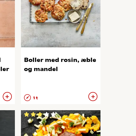
d
Boller med rosin, æble
ler
og mandel
1 t