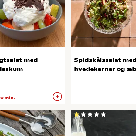
gtsalat med
Spidskålssalat me
deskum
hvedekerner og æb
0 min.