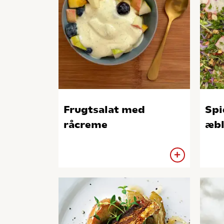
Frugtsalat med
Spi
råcreme
æbl