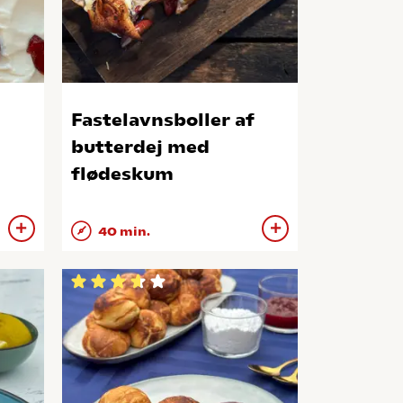
Fastelavnsboller af
butterdej med
flødeskum
40 min.