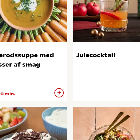
erodssuppe med
Julecocktail
ser af smag
0 min.