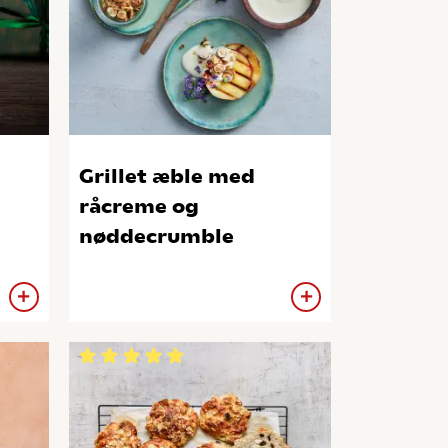
Grillet æble med
råcreme og
nøddecrumble