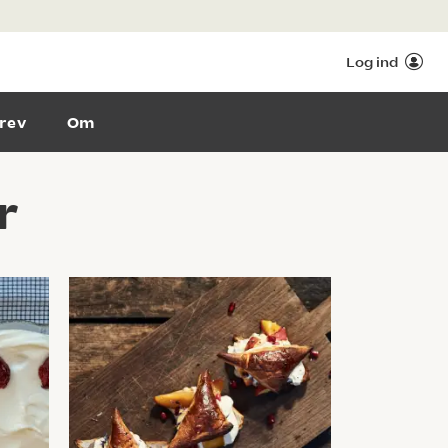
Log ind
rev
Om
r