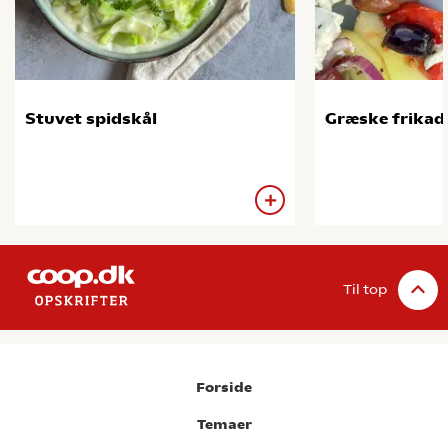
Stuvet spidskål
Græske frikade
Til top
Forside
Temaer