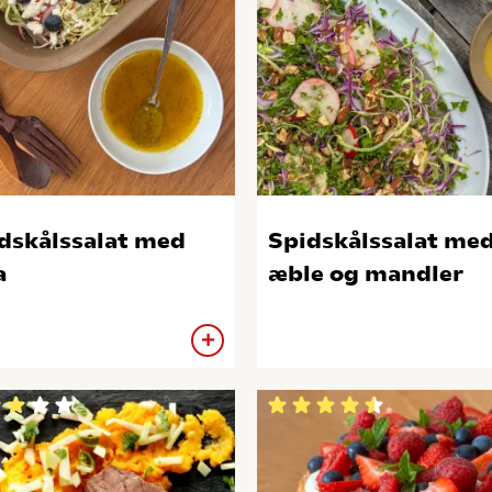
dskålssalat med
Spidskålssalat me
a
æble og mandler