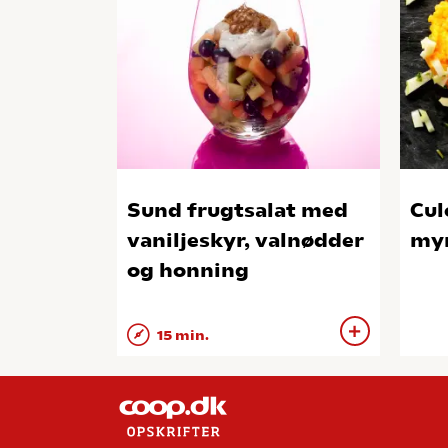
Sund frugtsalat med
Cul
vaniljeskyr, valnødder
myn
og honning
15 min.