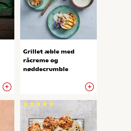
Grillet æble med
råcreme og
nøddecrumble