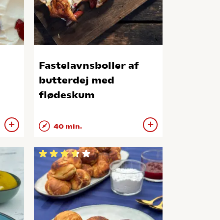
Fastelavnsboller af
butterdej med
flødeskum
40 min.