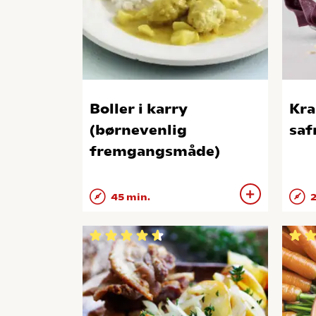
Boller i karry
Kra
(børnevenlig
saf
fremgangsmåde)
45 min.
2