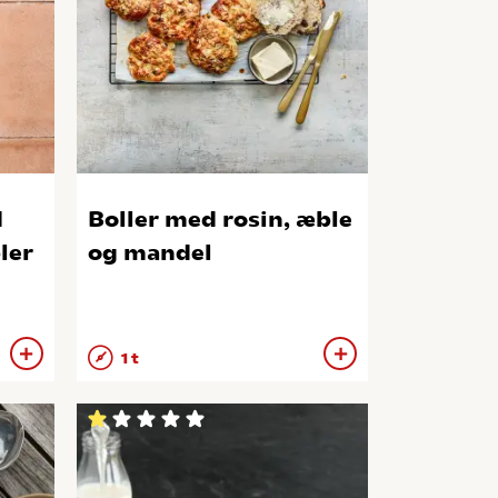
d
Boller med rosin, æble
ler
og mandel
1 t