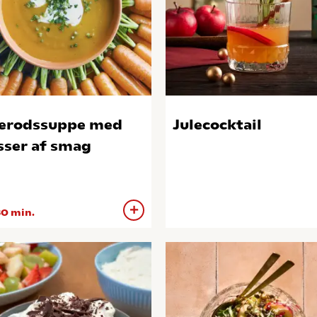
erodssuppe med
Julecocktail
ser af smag
0 min.