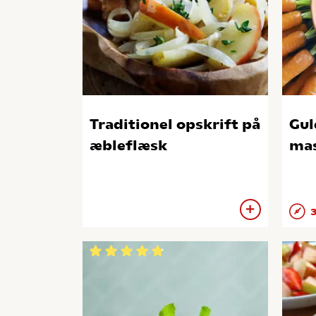
Traditionel opskrift på
Gul
æbleflæsk
mas
3