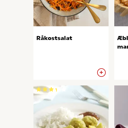
Råkostsalat
Æbl
mar