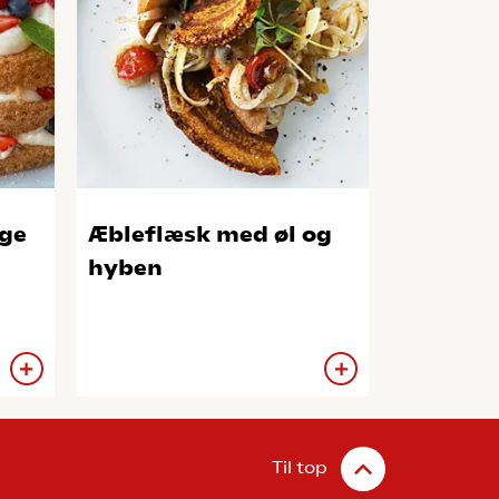
ge
Æbleflæsk med øl og
hyben
Til top