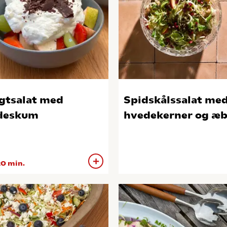
gtsalat med
Spidskålssalat me
deskum
hvedekerner og æb
0 min.