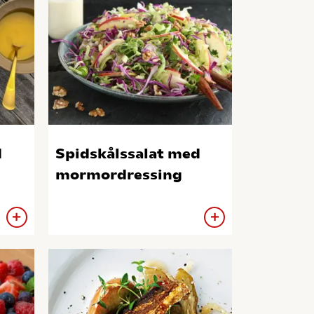
d
Spidskålssalat med
mormordressing