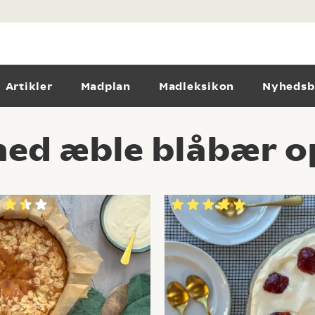
Artikler
Madplan
Madleksikon
Nyhedsb
ed æble blåbær op