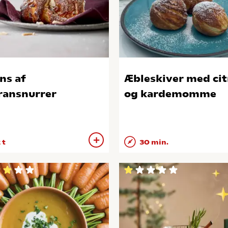
ns af
Æbleskiver med ci
ransnurrer
og kardemomme
 t
30 min.