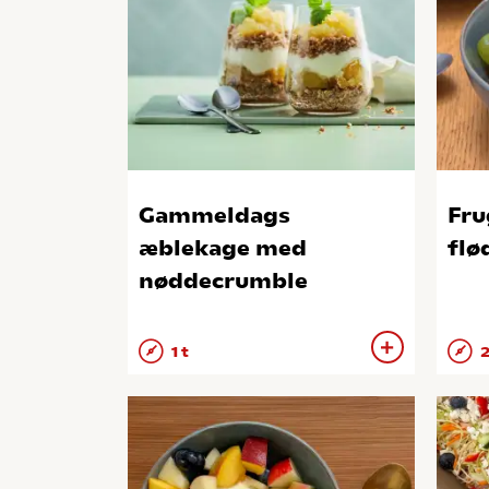
Gammeldags
Fru
æblekage med
flø
nøddecrumble
1 t
2