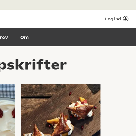
Log ind
rev
Om
skrifter