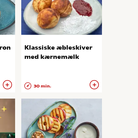
tron
Klassiske æbleskiver
med kærnemælk
30 min.