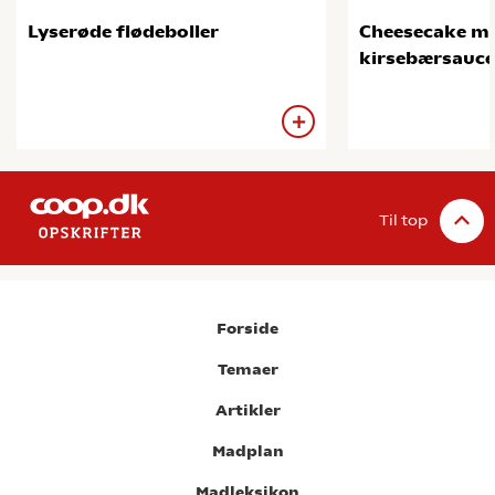
Lyserøde flødeboller
Cheesecake m
kirsebærsauce
Til top
Forside
Temaer
Artikler
Madplan
Madleksikon