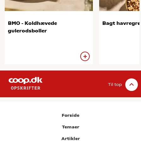
BMO - Koldhævede
Bagt havregr
gulerodsboller
Til top
Forside
Temaer
Artikler