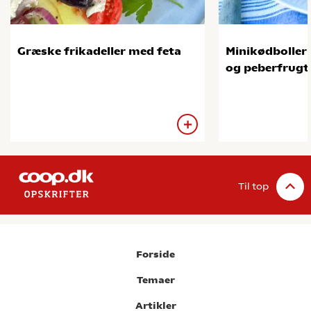
Græske frikadeller med feta
Minikødboller
og peberfrugt
Til top
Forside
Temaer
Artikler