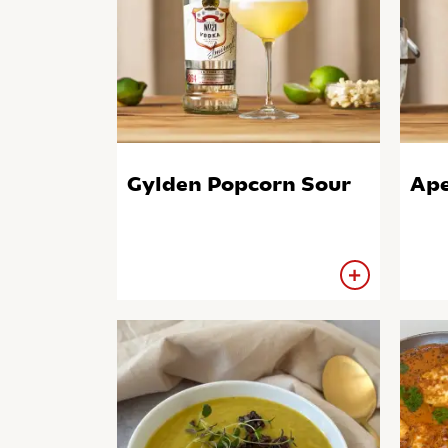
Gylden Popcorn Sour
Ape