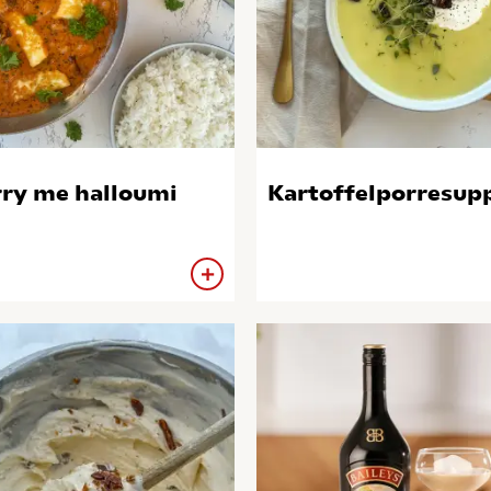
ry me halloumi
Kartoffelporresup