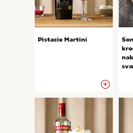
Pistacie Martini
So
kr
nak
sv