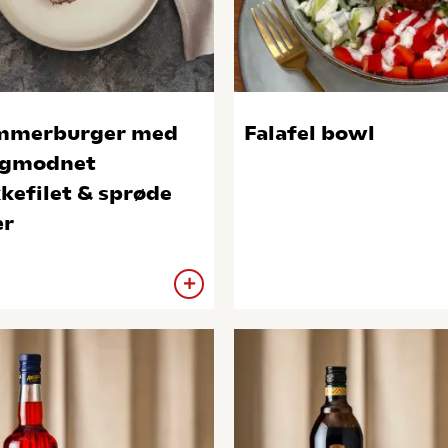
mmerburger med
Falafel bowl
ogmodnet
kefilet & sprøde
ær