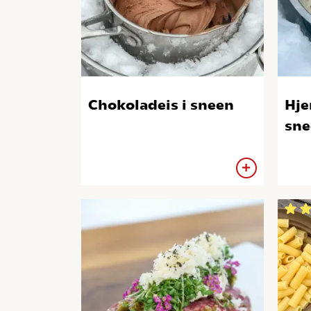
Chokoladeis i sneen
Hje
sne