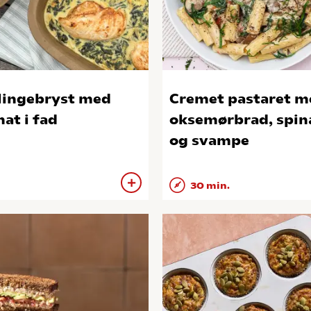
lingebryst med
Cremet pastaret m
nat i fad
oksemørbrad, spin
og svampe
30 min.