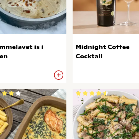
mmelavet is i
Midnight Coffee
en
Cocktail