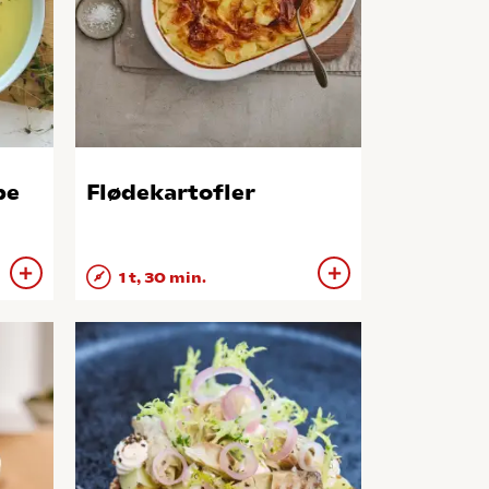
pe
Flødekartofler
1 t, 30 min.