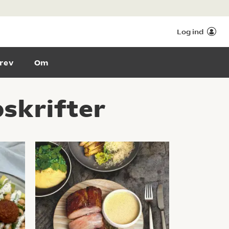
Log ind
rev
Om
skrifter