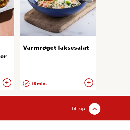
Varmrøget laksesalat
ner
15 min.
Til top