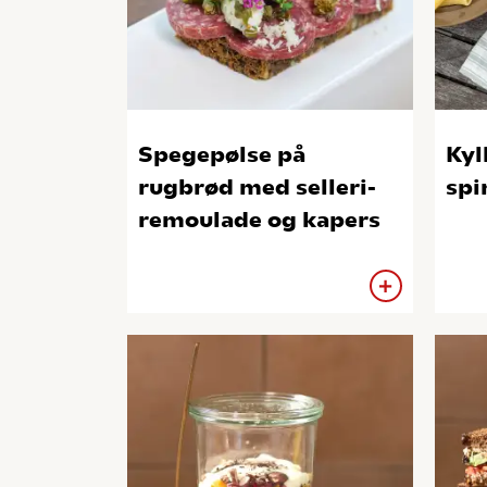
Spegepølse på
Kyl
rugbrød med selleri-
spi
remoulade og kapers