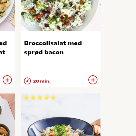
ed
Broccolisalat med
at
sprød bacon
20 min.