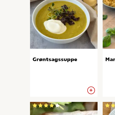
Grøntsagssuppe
Mar