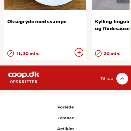
Oksegryde med svampe
Kylling-lingui
og flødesauce
1 t, 30 min.
20 min.
Til top
Forside
Temaer
Artikler