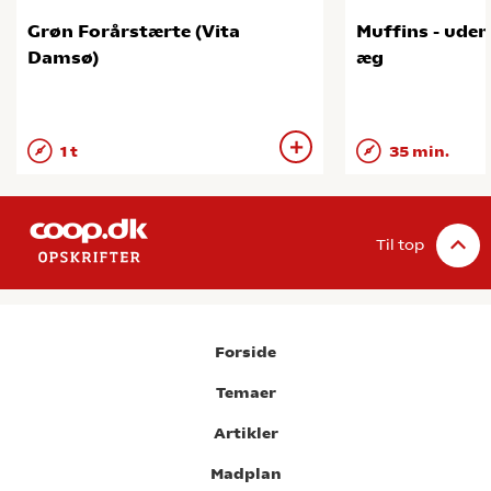
Grøn Forårstærte (Vita
Muffins - ude
Damsø)
æg
1 t
35 min.
Til top
Forside
Temaer
Artikler
Madplan