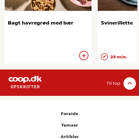
Bagt havregrød med bær
Svinerillette
25 min.
Til top
Forside
Temaer
Artikler