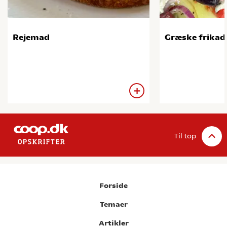
Rejemad
Græske frikade
Til top
Forside
Temaer
Artikler