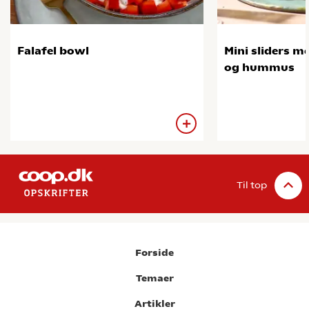
Falafel bowl
Mini sliders me
og hummus
Til top
Forside
Temaer
Artikler