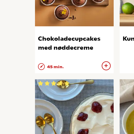
Chokoladecupcakes
Kun
med nøddecreme
45 min.