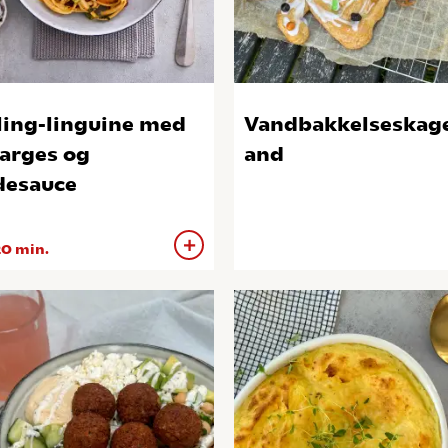
ling-linguine med
Vandbakkelseska
arges og
and
desauce
0 min.