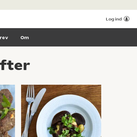
Log ind
rev
Om
fter