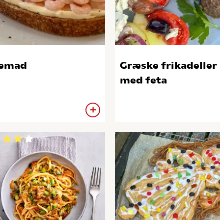
jemad
Græske frikadeller
med feta