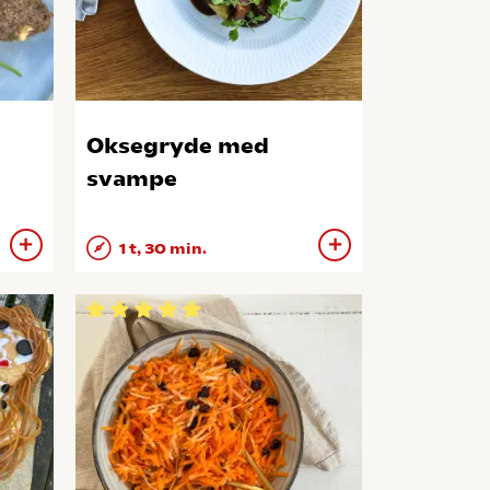
Oksegryde med
svampe
1 t, 30 min.