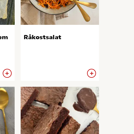
gem
Råkostsalat