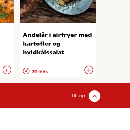
Andelår i airfryer med
kartofler og
hvidkålssalat
30 min.
Til top