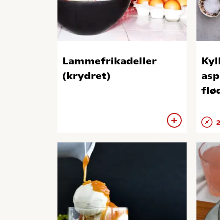
Lammefrikadeller
Kyl
(krydret)
asp
flø
2