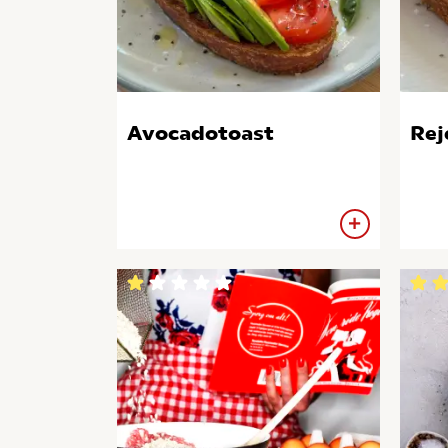
Avocadotoast
Re