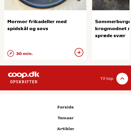
Mormor frikadeller med
Sommerburge
spidskål og sovs
krogmodnet na
sprøde svær
30 min.
Til top
Forside
Temaer
Artikler