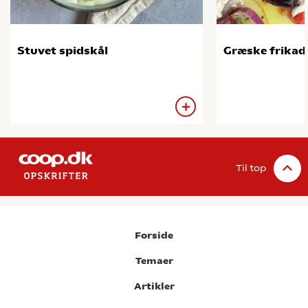
Stuvet spidskål
Græske frikade
Til top
Forside
Temaer
Artikler