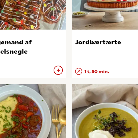
emand af
Jordbærtærte
elsnegle
1 t, 30 min.