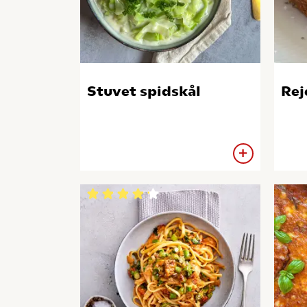
Stuvet spidskål
Re