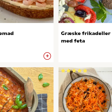
jemad
Græske frikadeller
med feta