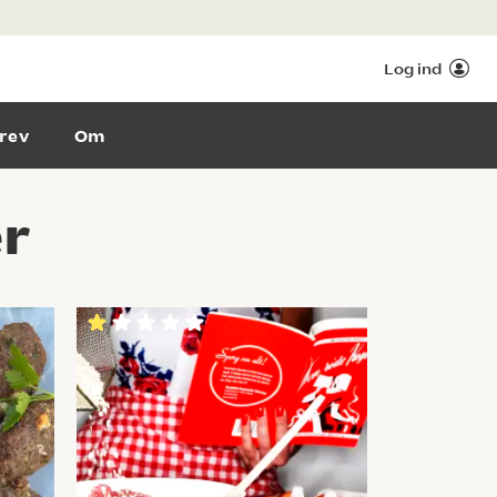
Log ind
rev
Om
r