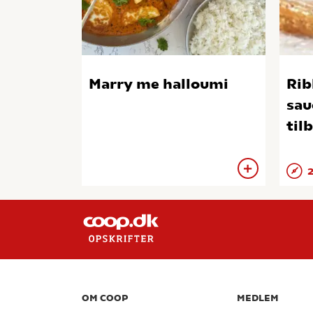
Marry me halloumi
Rib
sau
til
2
OM COOP
MEDLEM