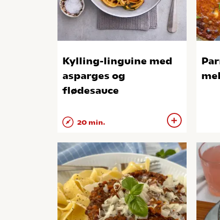
Kylling-linguine med
Par
asparges og
mel
flødesauce
20 min.