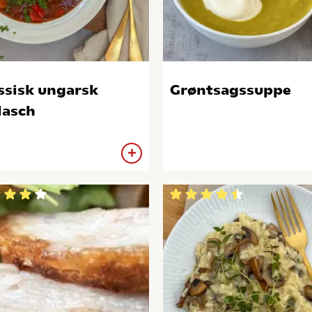
ssisk ungarsk
Grøntsagssuppe
lasch