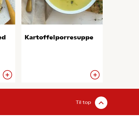
ed
Kartoffelporresuppe
Til top