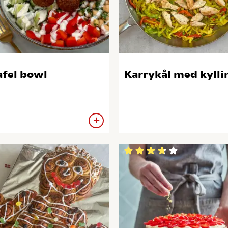
afel bowl
Karrykål med kylli