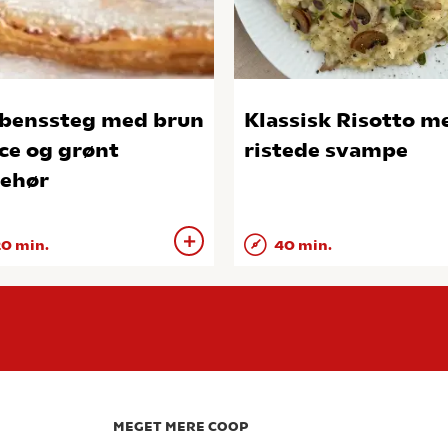
benssteg med brun
Klassisk Risotto m
ce og grønt
ristede svampe
behør
0 min.
40 min.
MEGET MERE COOP