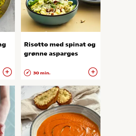
ng
Risotto med spinat og
grønne asparges
30 min.