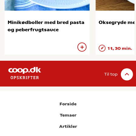
Minikødboller med bred pasta
Oksegryde me
og peberfrugtsauce
1 t, 30 min.
Til top
Forside
Temaer
Artikler