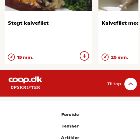
Stegt kalvefilet
Kalvefilet med
15 min.
25 min.
Til top
Forside
Temaer
Artikler