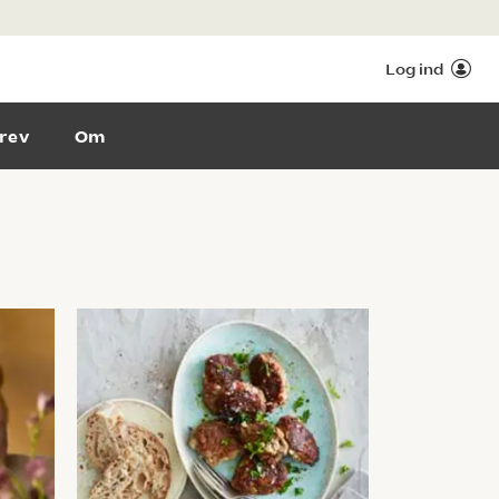
Log ind
rev
Om