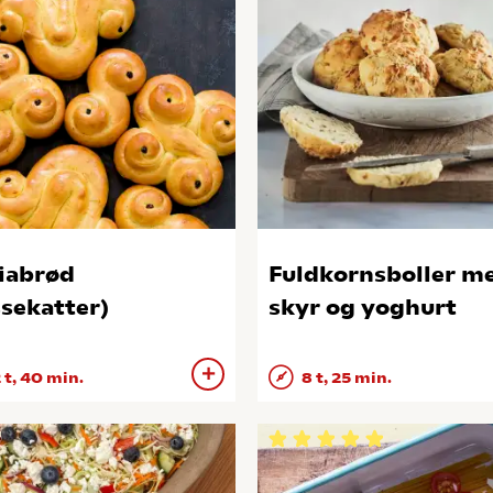
iabrød
Fuldkornsboller m
ssekatter)
skyr og yoghurt
 t, 40 min.
8 t, 25 min.