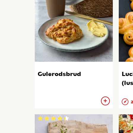
Gulerodsbrud
Luc
(lu
2