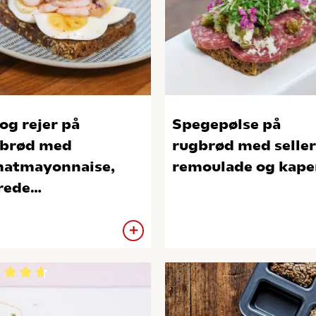
og rejer på
Spegepølse på
brød med
rugbrød med seller
atmayonnaise,
remoulade og kape
rede
rrytomater og
dmelde