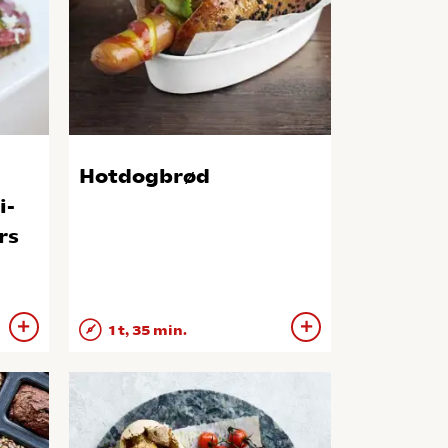
Hotdogbrød
i-
rs
1 t, 35 min.