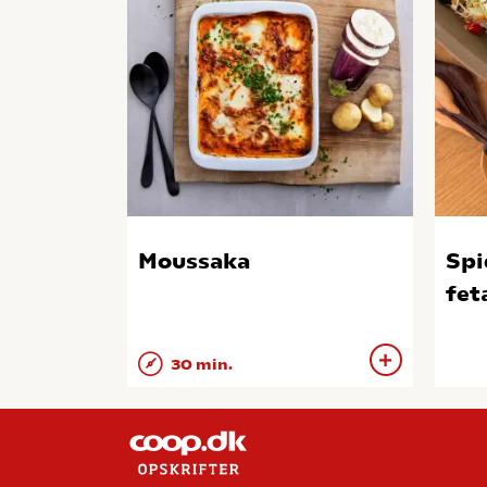
Moussaka
Spi
fet
30 min.