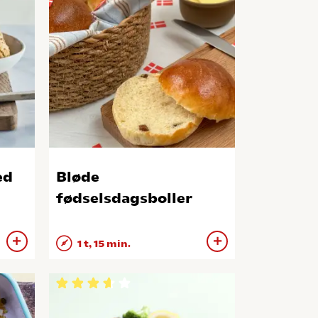
ed
Bløde
fødselsdagsboller
1 t, 15 min.