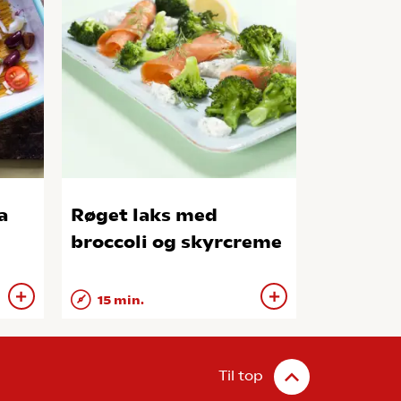
a
Røget laks med
broccoli og skyrcreme
15 min.
Til top