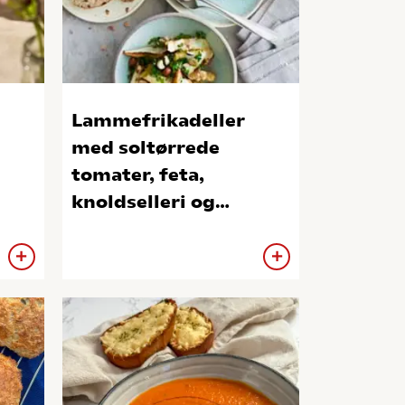
Lammefrikadeller
med soltørrede
tomater, feta,
knoldselleri og
hasselnødder