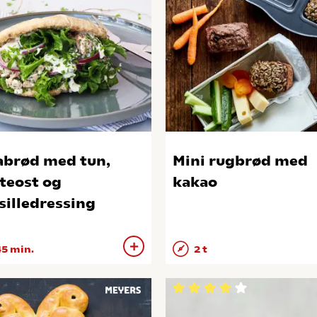
abrød med tun,
Mini rugbrød med
teost og
kakao
silledressing
5 min.
2 t