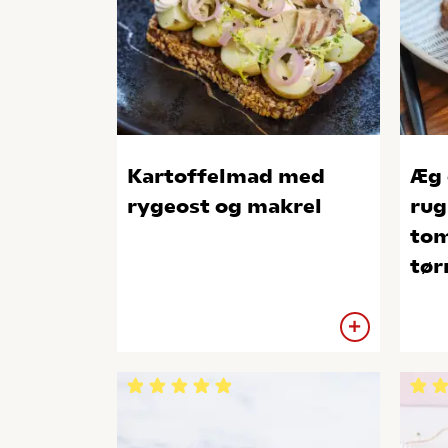
Kartoffelmad med
Æg 
rygeost og makrel
rug
tom
tør
che
rø