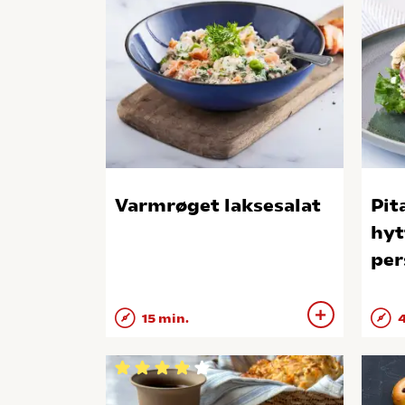
Varmrøget laksesalat
Pit
hyt
per
15 min.
4