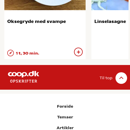
Oksegryde med svampe
Linselasagne
1 t, 30 min.
Til top
Forside
Temaer
Artikler