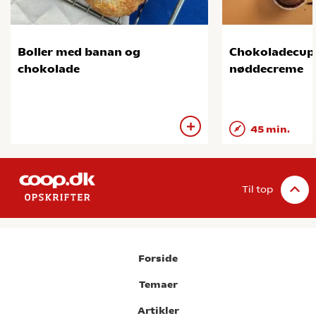
Boller med banan og
Chokoladecup
chokolade
nøddecreme
45 min.
Til top
Forside
Temaer
Artikler