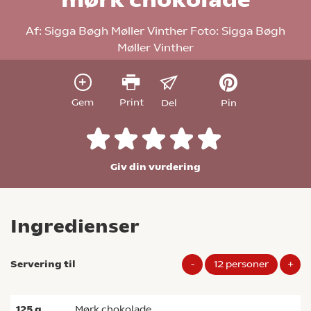
Af:
Sigga Bøgh Møller Vinther
Foto:
Sigga Bøgh
Møller Vinther
Gem
Print
Del
Pin
Giv din vurdering
Ingredienser
Servering til
-
12
personer
+
125
g
mørk chokolade