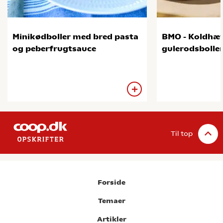
Minikødboller med bred pasta
BMO - Koldhæ
og peberfrugtsauce
gulerodsbolle
Til top
Forside
Temaer
Artikler