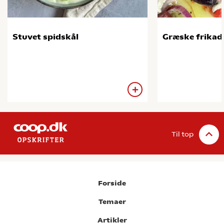
Stuvet spidskål
Græske frikade
Til top
Forside
Temaer
Artikler