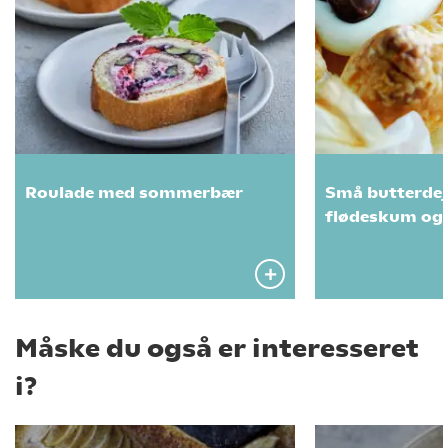
Roulade med sommerbær
Små butterdej
flødeskum og 
Måske du også er interesseret
i?