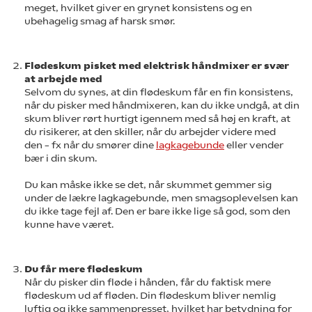
meget, hvilket giver en grynet konsistens og en
ubehagelig smag af harsk smør.
Flødeskum pisket med elektrisk håndmixer er svær
at arbejde med
Selvom du synes, at din flødeskum får en fin konsistens,
når du pisker med håndmixeren, kan du ikke undgå, at din
skum bliver rørt hurtigt igennem med så høj en kraft, at
du risikerer, at den skiller, når du arbejder videre med
den – fx når du smører dine
lagkagebunde
eller vender
bær i din skum.
Du kan måske ikke se det, når skummet gemmer sig
under de lækre lagkagebunde, men smagsoplevelsen kan
du ikke tage fejl af. Den er bare ikke lige så god, som den
kunne have været.
Du får mere flødeskum
Når du pisker din fløde i hånden, får du faktisk mere
flødeskum ud af fløden. Din flødeskum bliver nemlig
luftig og ikke sammenpresset, hvilket har betydning for