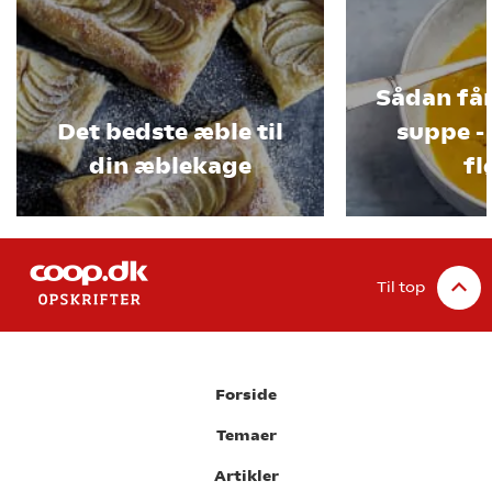
Sådan få
Det bedste æble til
suppe -
din æblekage
fl
Til top
Forside
Temaer
Artikler