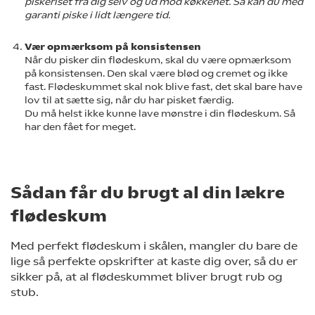
piskeriset fra dig selv og ud mod køkkenet. Så kan du med
garanti piske i lidt længere tid.
Vær opmærksom på konsistensen
Når du pisker din flødeskum, skal du være opmærksom
på konsistensen. Den skal være blød og cremet og ikke
fast. Flødeskummet skal nok blive fast, det skal bare have
lov til at sætte sig, når du har pisket færdig.
Du må helst ikke kunne lave mønstre i din flødeskum. Så
har den fået for meget.
Sådan får du brugt al din lækre
flødeskum
Med perfekt flødeskum i skålen, mangler du bare de
lige så perfekte opskrifter at kaste dig over, så du er
sikker på, at al flødeskummet bliver brugt rub og
stub.