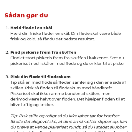
Sådan gør du
Hæld fløde i en skål
Hæld din friske fløde i en skål. Din fløde skal være både
frisk og kold, så får du det bedste resultat.
Find piskeris frem fra skuffen
Find et stort piskeris frem fra skuffen i køkkenet. Sæt nu
piskeriset ned i skålen med fløde og du er klar til at piske.
Pisk din fløde til flødeskum
Tip skålen med fløde så fløden samler sig i den ene side af
skålen. Pisk så fløden til flødeskum med håndkraft.
Piskeriset skal ikke ramme bunden af skålen, men
derimod være halvt over fløden. Det hjælper fløden til at
blive luftig og lækker.
Tip: Pisk stille og roligt så du ikke løber tør for kræfter.
Skulle det alligevel ske, at dine armkræfter slipper op, kan
du prøve at vende piskeriset rundt, så du i stedet skubber