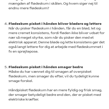
mængden af flødeskum i skålen. Og hvem siger nej til
endnu mere flødeskum?
Flødeskum pisket i hånden bliver blødere og lettere
Når du pisker flødeskum i hånden, får du en blød, let og
mere cremet konsistens, fordi fløden ikke bliver udsat for
nær så meget styrke, som når du pisker den med et
elektrisk apparat. Denne bløde og lette konsistens gør det
også langt lettere for dig at arbejde med flødeskummet i
fx en sprøjtepose.
Flødeskum pisket i hånden smager bedre
Måske du har vænnet dig til smagen af overpisket
flødeskum, men smager du efter, vil du tydeligt kunne
smage forskel.
Håndpisket flødeskum har en mere fyldig og frisk smag,
der smager betydeligt bedre end den, der er pisket med
elektriske kræfter.