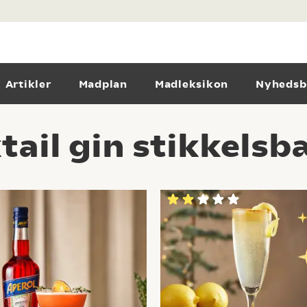
Artikler
Madplan
Madleksikon
Nyhedsb
il gin stikkelsbæ