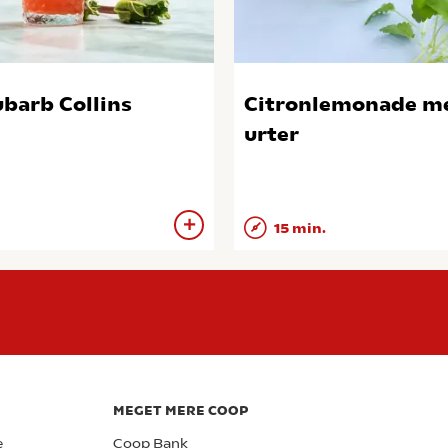
barb Collins
Citronlemonade m
urter
15 min.
MEGET MERE COOP
e
Coop Bank