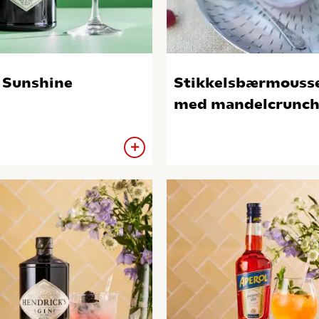
 Sunshine
Stikkelsbærmouss
med mandelcrunc