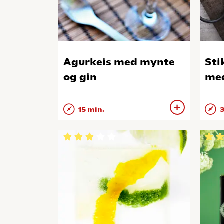
Agurkeis med mynte
Sti
og gin
med
15 min.
3