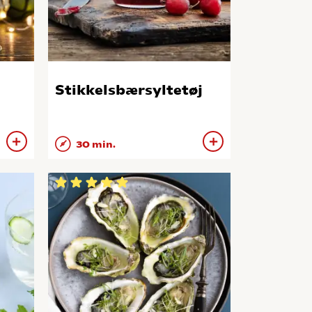
Stikkelsbærsyltetøj
30 min.