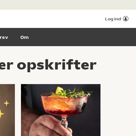
Log ind
rev
Om
r opskrifter