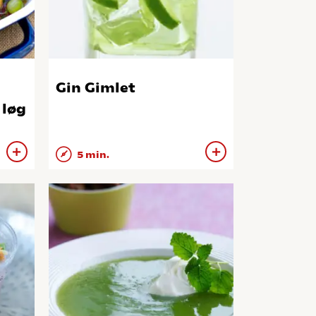
Gin Gimlet
 løg
5 min.