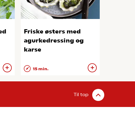
ed
Friske østers med
agurkedressing og
karse
15 min.
Til top