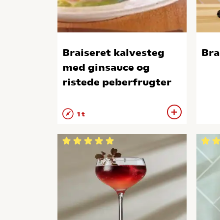
Braiseret kalvesteg
Br
med ginsauce og
ristede peberfrugter
1 t