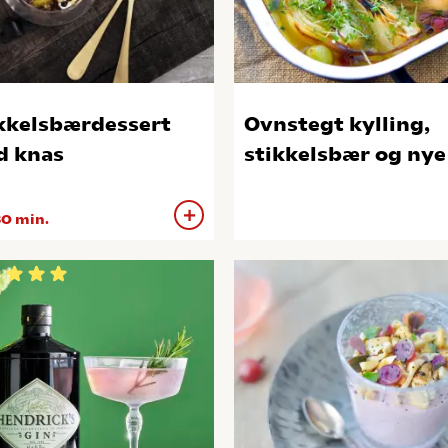
kkelsbærdessert
Ovnstegt kylling,
 knas
stikkelsbær og nye
0 min.