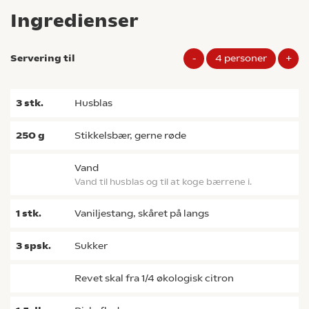
Ingredienser
Servering til
-
4
personer
+
3
stk.
husblas
250
g
stikkelsbær, gerne røde
vand
Vand til husblas og til at koge bærrene i.
1
stk.
vaniljestang, skåret på langs
3
spsk.
sukker
Revet skal fra 1/4 økologisk citron