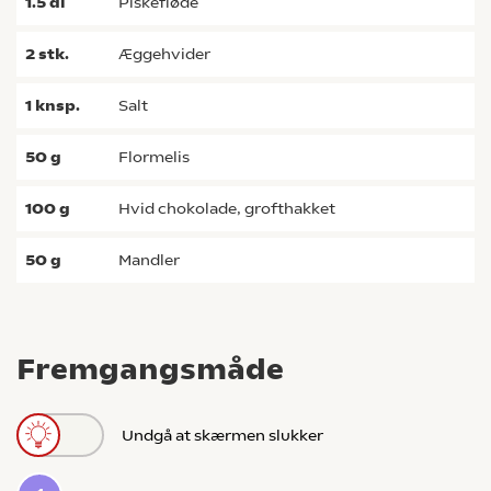
1.5
dl
piskefløde
2
stk.
æggehvider
1
knsp.
salt
50
g
flormelis
100
g
hvid chokolade, grofthakket
50
g
mandler
Fremgangsmåde
Undgå at skærmen slukker