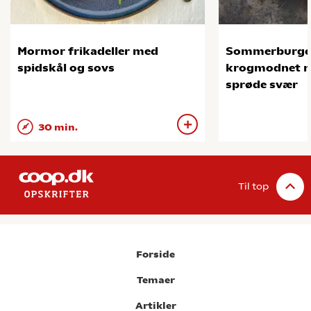
Mormor frikadeller med
Sommerburge
spidskål og sovs
krogmodnet na
sprøde svær
30 min.
Til top
Forside
Temaer
Artikler