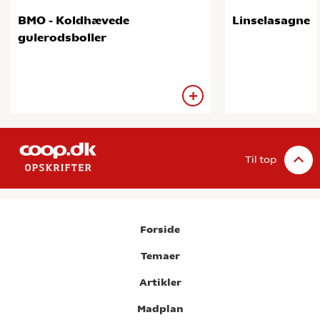
BMO - Koldhævede
Linselasagne
gulerodsboller
Til top
Forside
Temaer
Artikler
Madplan